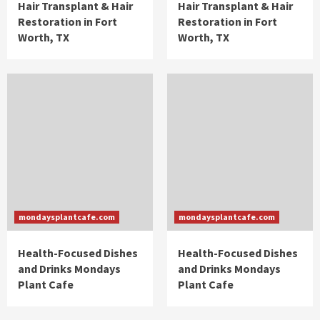
Hair Transplant & Hair
Hair Transplant & Hair
Restoration in Fort
Restoration in Fort
Worth, TX
Worth, TX
mondaysplantcafe.com
mondaysplantcafe.com
Health-Focused Dishes
Health-Focused Dishes
and Drinks Mondays
and Drinks Mondays
Plant Cafe
Plant Cafe