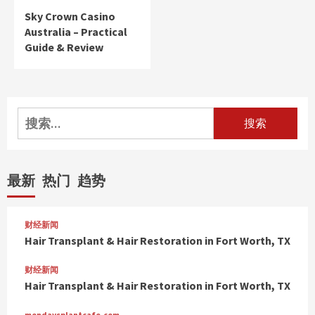
Sky Crown Casino
Australia – Practical
Guide & Review
搜
索：
最新
热门
趋势
财经新闻
Hair Transplant & Hair Restoration in Fort Worth, TX
财经新闻
Hair Transplant & Hair Restoration in Fort Worth, TX
mondaysplantcafe.com