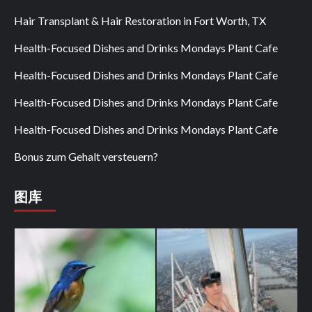
Hair Transplant & Hair Restoration in Fort Worth, TX
Health-Focused Dishes and Drinks Mondays Plant Cafe
Health-Focused Dishes and Drinks Mondays Plant Cafe
Health-Focused Dishes and Drinks Mondays Plant Cafe
Health-Focused Dishes and Drinks Mondays Plant Cafe
Bonus zum Gehalt versteuern?
图库