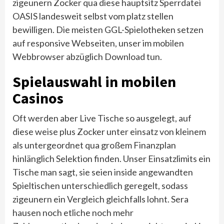
zigeunern Zocker qua diese hauptsitz Sperrdatei
OASIS landesweit selbst vom platz stellen
bewilligen. Die meisten GGL-Spielotheken setzen
auf responsive Webseiten, unser im mobilen
Webbrowser abzüglich Download tun.
Spielauswahl in mobilen
Casinos
Oft werden aber Live Tische so ausgelegt, auf
diese weise plus Zocker unter einsatz von kleinem
als untergeordnet qua großem Finanzplan
hinlänglich Selektion finden. Unser Einsatzlimits ein
Tische man sagt, sie seien inside angewandten
Spieltischen unterschiedlich geregelt, sodass
zigeunern ein Vergleich gleichfalls lohnt. Sera
hausen noch etliche noch mehr