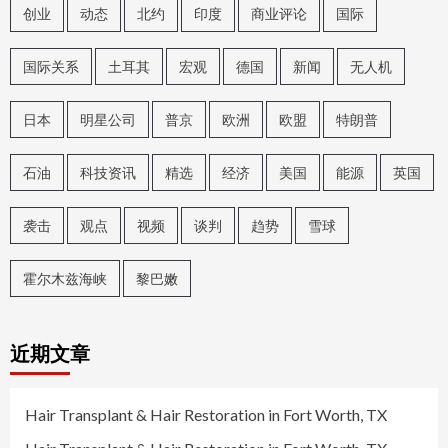
创业
动态
北约
印度
商业评论
国际
国际关系
土耳其
宏观
德国
新闻
无人机
日本
明星公司
普京
欧洲
欧盟
特朗普
石油
科技资讯
精选
经济
美国
能源
英国
袭击
观点
视频
谈判
趋势
雪球
霍尔木兹海峡
黎巴嫩
近期文章
Hair Transplant & Hair Restoration in Fort Worth, TX