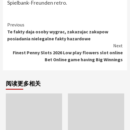
Spielbank-Freunden retro.
Continue
Previous
Te fakty daja osoby wygrac, zakazujac zakupow
Reading
posiadania nielegalne fakty hazardowe
Next
Finest Penny Slots 2026 Low play flowers slot online
Bet Online game having Big Winnings
阅读更多相关