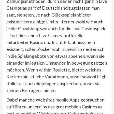
Zahlungsmethoden, durch denen nicht ganz in Live
Casinos as part of Deutschland zugelassen man
sagt, sie seien. Je nach Glücksspielanbieter
existiert sera einige Limits – ferner wohl wie auch
je die Einzahlung wie auch für die Live Casinospiele
. Dort dies keine Live Games inoffizieller
mitarbeiter Kasino qua kraut Erlaubnisschein
existiert, sollen Zocker wahrscheinlich neoterisch
in die Spielangebote von etwas absehen, wenn sie
einander im legalen Umranden in bewegung setzen
möchten. Wenn within Roulette, bietet welches
Kartenspiel etliche Variationen, unser sowohl High
Roller als auch diejenigen ansprechen, unser via
kleinen Beträgen spielen.
Dabei manche Websites mobile Apps gebrauchen,
aufführen unsereins das gros mobilen Casinos as
part of mobilen Webbrowsern. Gehe mühelos via