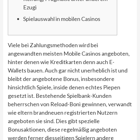
Ezugi
Spielauswahl in mobilen Casinos
Viele bei Zahlungsmethoden wird bei
angewandten meisten Mobile Casinos angeboten,
hinter denen wie Kreditkarten denn auch E-
Wallets bauen. Auch gar nicht unerheblich ist und
bleibt der angebotene Bonus, insbesondere
hinsichtlich Spiele, inside denen echtes Piepen
gesetzt ist. Bestehende Spielbank-Kunden
beherrschen von Reload-Boni gewinnen, verwandt
wie eltern brandneuen registrierten Nutzern
angeboten sie sind.
Dies gibt spezielle
Bonusaktionen, diese regelmäßig angeboten
werden ferner diesseitigen Spielern andere