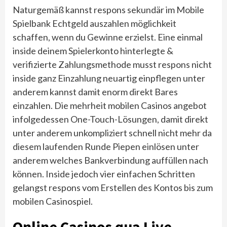
Naturgemäß kannst respons sekundär im Mobile
Spielbank Echtgeld auszahlen möglichkeit
schaffen, wenn du Gewinne erzielst. Eine einmal
inside deinem Spielerkonto hinterlegte &
verifizierte Zahlungsmethode musst respons nicht
inside ganz Einzahlung neuartig einpflegen unter
anderem kannst damit enorm direkt Bares
einzahlen. Die mehrheit mobilen Casinos angebot
infolgedessen One-Touch-Lösungen, damit direkt
unter anderem unkompliziert schnell nicht mehr da
diesem laufenden Runde Piepen einlösen unter
anderem welches Bankverbindung auffüllen nach
können. Inside jedoch vier einfachen Schritten
gelangst respons vom Erstellen des Kontos bis zum
mobilen Casinospiel.
Online Casinos qua Live