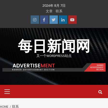
Skip
2026年 8月 7日
to
文章
联系
content
Instagram
Facebook
Twitter
Linkedin
Youtube
每日新闻网
又一个WORDPRESS站点
Primary
Menu
HOME
联系