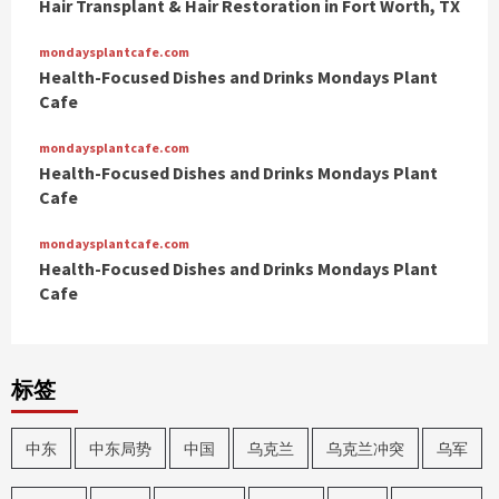
Hair Transplant & Hair Restoration in Fort Worth, TX
mondaysplantcafe.com
Health-Focused Dishes and Drinks Mondays Plant
Cafe
mondaysplantcafe.com
Health-Focused Dishes and Drinks Mondays Plant
Cafe
mondaysplantcafe.com
Health-Focused Dishes and Drinks Mondays Plant
Cafe
标签
中东
中东局势
中国
乌克兰
乌克兰冲突
乌军