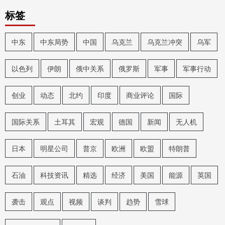
标签
中东
中东局势
中国
乌克兰
乌克兰冲突
乌军
以色列
伊朗
俄中关系
俄罗斯
军事
军事行动
创业
动态
北约
印度
商业评论
国际
国际关系
土耳其
宏观
德国
新闻
无人机
日本
明星公司
普京
欧洲
欧盟
特朗普
石油
科技资讯
精选
经济
美国
能源
英国
袭击
观点
视频
谈判
趋势
雪球