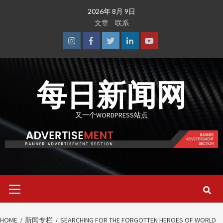
Skip
2026年 8月 9日
to
文章
联系
content
Instagram
Facebook
Twitter
Linkedin
Youtube
每日新闻网
又一个WORDPRESS站点
Primary
Menu
HOME
新闻专栏
SEARCHING FOR THE FORGOTTEN HEROES OF WORLD