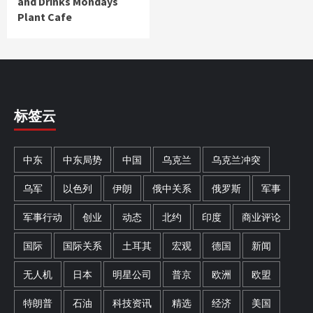
and Drinks Mondays
Plant Cafe
标签云
中东
中东局势
中国
乌克兰
乌克兰冲突
乌军
以色列
伊朗
俄中关系
俄罗斯
军事
军事行动
创业
动态
北约
印度
商业评论
国际
国际关系
土耳其
宏观
德国
新闻
无人机
日本
明星公司
普京
欧洲
欧盟
特朗普
石油
科技资讯
精选
经济
美国