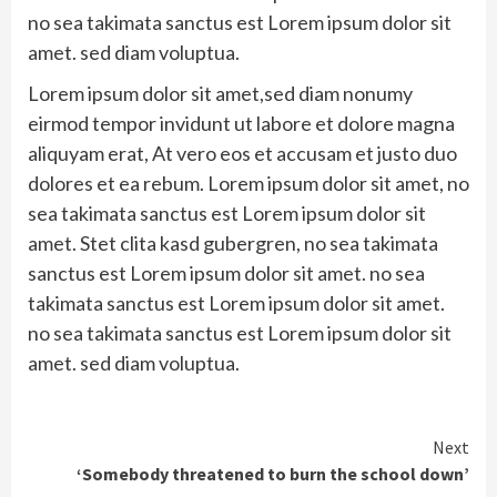
no sea takimata sanctus est Lorem ipsum dolor sit
amet. sed diam voluptua.
Lorem ipsum dolor sit amet,sed diam nonumy
eirmod tempor invidunt ut labore et dolore magna
aliquyam erat, At vero eos et accusam et justo duo
dolores et ea rebum. Lorem ipsum dolor sit amet, no
sea takimata sanctus est Lorem ipsum dolor sit
amet. Stet clita kasd gubergren, no sea takimata
sanctus est Lorem ipsum dolor sit amet. no sea
takimata sanctus est Lorem ipsum dolor sit amet.
no sea takimata sanctus est Lorem ipsum dolor sit
amet. sed diam voluptua.
Continue
Next
‘Somebody threatened to burn the school down’
Reading