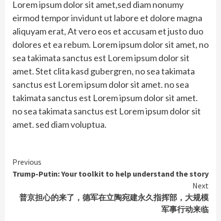
Lorem ipsum dolor sit amet,sed diam nonumy
eirmod tempor invidunt ut labore et dolore magna
aliquyam erat, At vero eos et accusam et justo duo
dolores et ea rebum. Lorem ipsum dolor sit amet, no
sea takimata sanctus est Lorem ipsum dolor sit
amet. Stet clita kasd gubergren, no sea takimata
sanctus est Lorem ipsum dolor sit amet. no sea
takimata sanctus est Lorem ipsum dolor sit amet.
no sea takimata sanctus est Lorem ipsum dolor sit
amet. sed diam voluptua.
Continue
Previous
Trump-Putin: Your toolkit to help understand the story
Reading
Next
普京担心的来了，德军在立陶宛建永久指挥部，大规模
军事行动来临