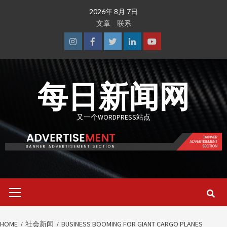
Skip
2026年 8月 7日
to
文章
联系
content
Instagram
Facebook
Twitter
Linkedin
Youtube
每日新闻网
又一个WORDPRESS站点
Primary
Menu
HOME
社会新闻
BUSINESS BOOMING FOR GIANT CARGO PLANES