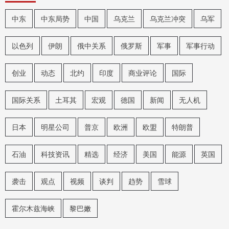
中东
中东局势
中国
乌克兰
乌克兰冲突
乌军
以色列
伊朗
俄中关系
俄罗斯
军事
军事行动
创业
动态
北约
印度
商业评论
国际
国际关系
土耳其
宏观
德国
新闻
无人机
日本
明星公司
普京
欧洲
欧盟
特朗普
石油
科技资讯
精选
经济
美国
能源
英国
袭击
观点
视频
谈判
趋势
雪球
霍尔木兹海峡
黎巴嫩