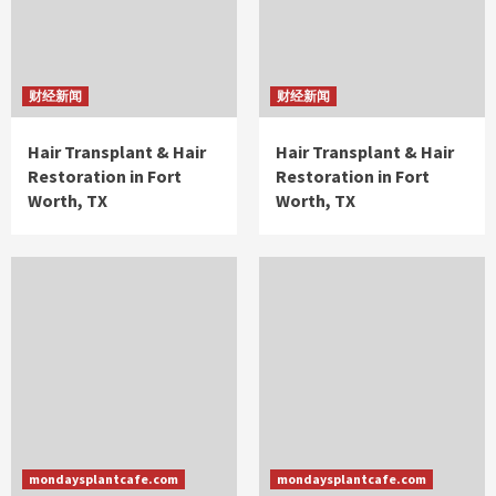
财经新闻
财经新闻
Hair Transplant & Hair
Hair Transplant & Hair
Restoration in Fort
Restoration in Fort
Worth, TX
Worth, TX
mondaysplantcafe.com
mondaysplantcafe.com