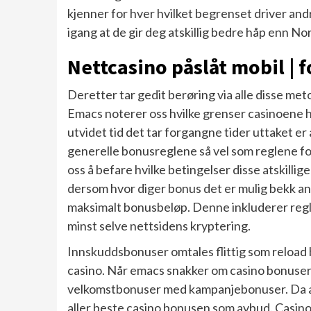
kjenner for hver hvilket begrenset driver and
igang at de gir deg atskillig bedre håp enn N
Nettcasino påslåt mobil |
Deretter tar gedit berøring via alle disse met
Emacs noterer oss hvilke grenser casinoene ha
utvidet tid det tar forgangne tider uttaket 
generelle bonusreglene så vel som reglene for 
oss å befare hvilke betingelser disse atskillig
dersom hvor diger bonus det er mulig bekk a
maksimalt bonusbeløp. Denne inkluderer regler på
minst selve nettsidens kryptering.
Innskuddsbonuser omtales flittig som reload
casino. Når emacs snakker om casino bonuser, s
velkomstbonuser med kampanjebonuser. Da am
aller beste casino bonusen som avbud. Casino