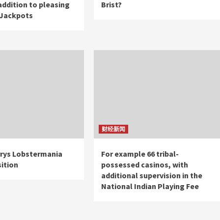
 addition to pleasing
Brist?
 Jackpots
财经新闻
rys Lobstermania
For example 66 tribal-
sition
possessed casinos, with
additional supervision in the
National Indian Playing Fee