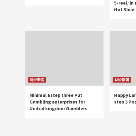
5-reel, in
Hot Shed
财经新闻
财经新闻
Minimal £step three Put
Happy Lar
Gambling enterprises for
step 3 Po
United kingdom Gamblers