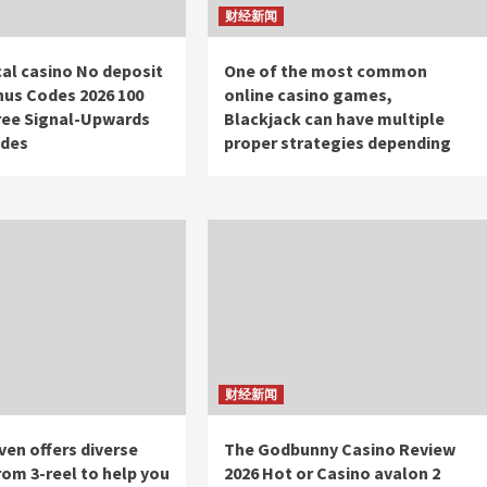
财经新闻
cal casino No deposit
One of the most common
us Codes 2026 100
online casino games,
ree Signal-Upwards
Blackjack can have multiple
ides
proper strategies depending
财经新闻
ven offers diverse
The Godbunny Casino Review
rom 3-reel to help you
2026 Hot or Casino avalon 2