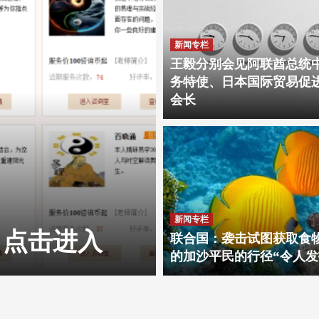
新闻专栏
王毅分别会见阿联酋总统
务特使、日本国际贸易促
会长
大师在线一对一预测，点击进入
新闻专栏
，点击进入
大师在线一
联合国：袭击试图获取食
的加沙平民的行径“令人发