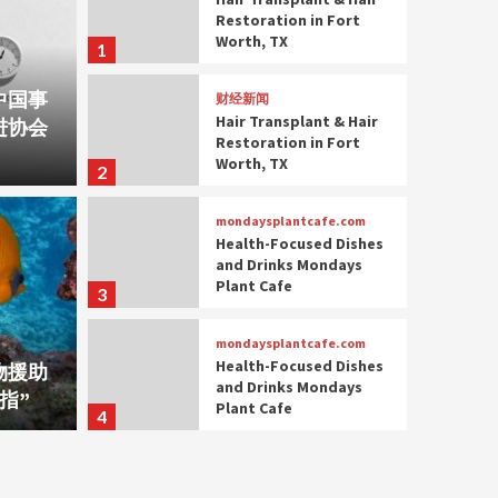
Restoration in Fort
Worth, TX
1
中国事
财经新闻
Hair Transplant & Hair
进协会
Restoration in Fort
Worth, TX
2
mondaysplantcafe.com
Health-Focused Dishes
and Drinks Mondays
Plant Cafe
3
大师在线一
mondaysplantcafe.com
对一预测，点击进入
大师
Health-Focused Dishes
物援助
and Drinks Mondays
指”
Plant Cafe
4
mondaysplantcafe.com
Health-Focused Dishes