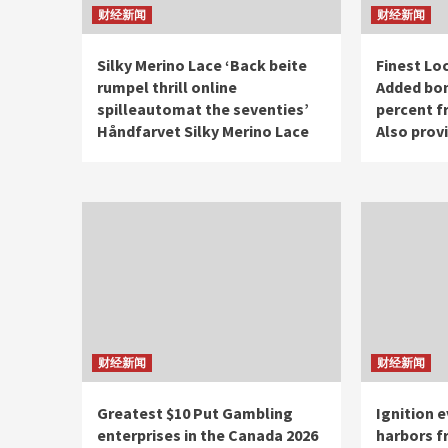
财经新闻
财经新闻
Silky Merino Lace ‘Back beite
Finest Lo
rumpel thrill online
Added bon
spilleautomat the seventies’
percent f
Håndfarvet Silky Merino Lace
Also prov
财经新闻
财经新闻
Greatest $10 Put Gambling
Ignition e
enterprises in the Canada 2026
harbors f