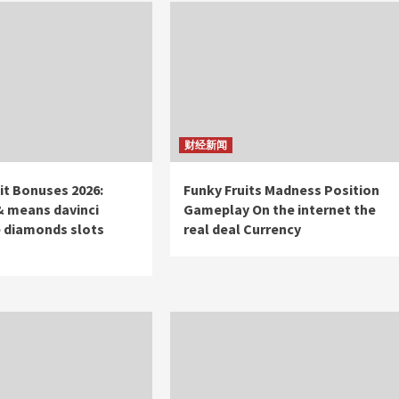
财经新闻
t Bonuses 2026:
Funky Fruits Madness Position
& means davinci
Gameplay On the internet the
 diamonds slots
real deal Currency