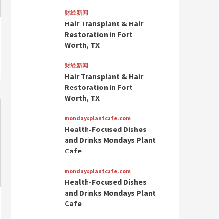
and Drinks Mondays
Plant Cafe
财经新闻
4
Hair Transplant & Hair
Restoration in Fort
mondaysplantcafe.com
Worth, TX
Health-Focused Dishes
and Drinks Mondays
Plant Cafe
财经新闻
5
Hair Transplant & Hair
Restoration in Fort
Worth, TX
mondaysplantcafe.com
Health-Focused Dishes
and Drinks Mondays Plant
Cafe
mondaysplantcafe.com
Health-Focused Dishes
and Drinks Mondays Plant
Cafe