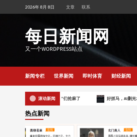
Skip
2026年 8月 8日
文章
联系
to
content
每日新闻网
又一个WORDPRESS站点
新闻专栏
世界新闻
即时体育
财经新闻
涌入577亿元，“宁王轮”们抢麻了
滚动新闻
好抓马，AI删光2.8万
热点新闻