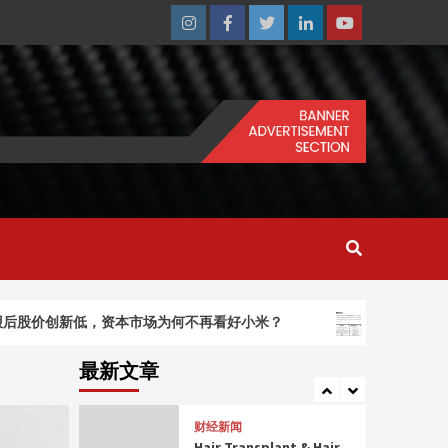
Hair Transplant & Hair
Restoration in Fort
Instagram
Facebook
Twitter
Linkedin
Youtube
Worth, TX
2
mondaysplantcafe.com
Health-Focused Dishes
and Drinks Mondays
Plant Cafe
3
mondaysplantcafe.com
Health-Focused Dishes
and Drinks Mondays
Plant Cafe
4
mondaysplantcafe.com
创新低，资本市场为何不再看好小米？
宇树IPO、智元“夺
Health-Focused Dishes
and Drinks Mondays
最新文章
Plant Cafe
5
财经新闻
Hair Transplant & Hair