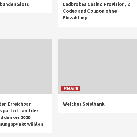
bunden Slots
Ladbrokes Casino Provision, 2
Codes and Coupon ohne
Einzahlung
财经新闻
ten Erreichbar
Welches Spielbank
s part of Land der
nd denker 2026
nungspunkt wählen