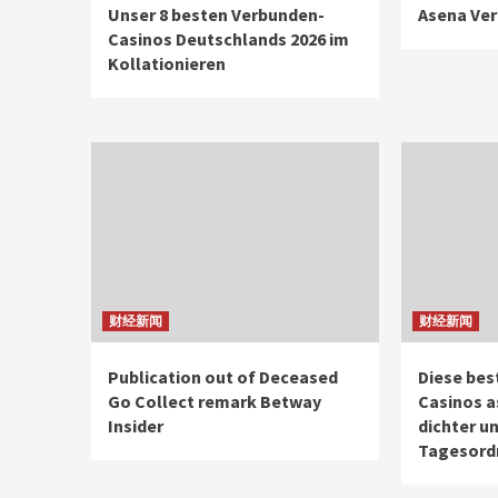
Unser 8 besten Verbunden-
Asena Ver
Casinos Deutschlands 2026 im
Kollationieren
财经新闻
财经新闻
Publication out of Deceased
Diese bes
Go Collect remark Betway
Casinos a
Insider
dichter u
Tagesord