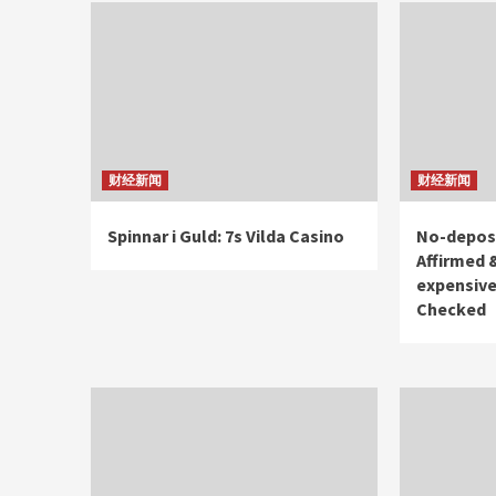
财经新闻
财经新闻
Spinnar i Guld: 7s Vilda Casino
No-deposi
Affirmed 
expensive
Checked