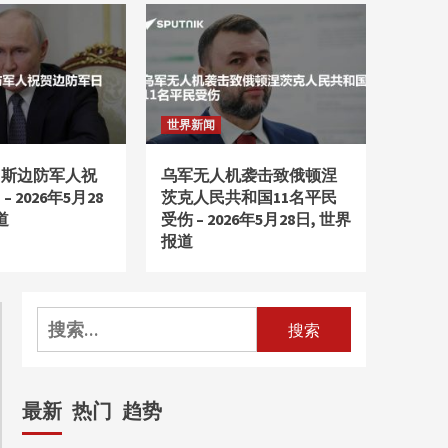
and Drinks Mondays
Plant Cafe
5
财经新闻
Hair Transplant & Hair
Restoration in Fort
世界新闻
Worth, TX
1
罗斯边防军人祝
乌军无人机袭击致俄顿涅
财经新闻
 2026年5月28
茨克人民共和国11名平民
Hair Transplant & Hair
道
受伤 – 2026年5月28日, 世界
Restoration in Fort
报道
Worth, TX
2
mondaysplantcafe.com
搜
Health-Focused Dishes
and Drinks Mondays
索：
Plant Cafe
3
最新
热门
趋势
mondaysplantcafe.com
Health-Focused Dishes