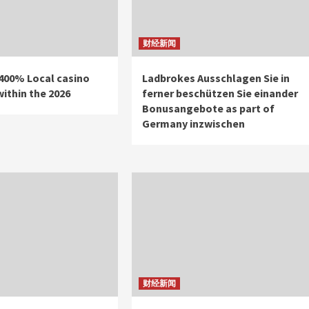
财经新闻
400% Local casino
Ladbrokes Ausschlagen Sie in
ithin the 2026
ferner beschützen Sie einander
Bonusangebote as part of
Germany inzwischen
财经新闻