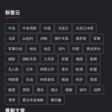
标签云
中东
中东局势
中国
乌克兰
乌克兰冲突
乌军
以色列
伊朗
俄中关系
俄罗斯
军事
军事行动
创业
动态
北约
印度
商业评论
国际
国际关系
土耳其
宏观
德国
新闻
无人机
日本
明星公司
普京
欧洲
欧盟
特朗普
石油
科技资讯
精选
经济
美国
能源
英国
袭击
观点
视频
谈判
趋势
雪球
霍尔木兹海峡
黎巴嫩
最新文章