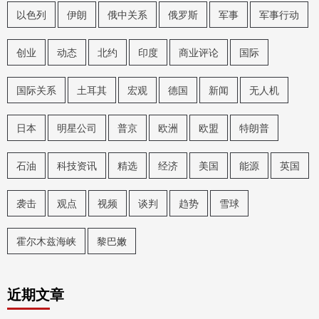
以色列
伊朗
俄中关系
俄罗斯
军事
军事行动
创业
动态
北约
印度
商业评论
国际
国际关系
土耳其
宏观
德国
新闻
无人机
日本
明星公司
普京
欧洲
欧盟
特朗普
石油
科技资讯
精选
经济
美国
能源
英国
袭击
观点
视频
谈判
趋势
雪球
霍尔木兹海峡
黎巴嫩
近期文章