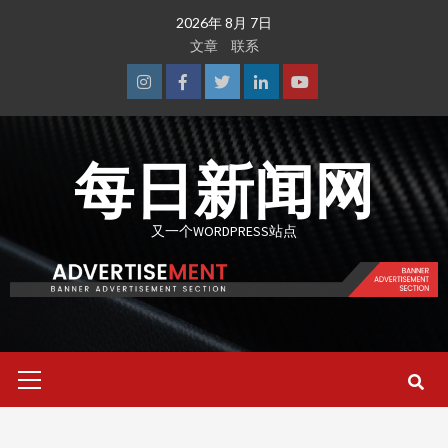
Skip
2026年 8月 7日
to
文章
联系
content
Instagram
Facebook
Twitter
Linkedin
Youtube
每日新闻网
又一个WORDPRESS站点
Primary
Menu