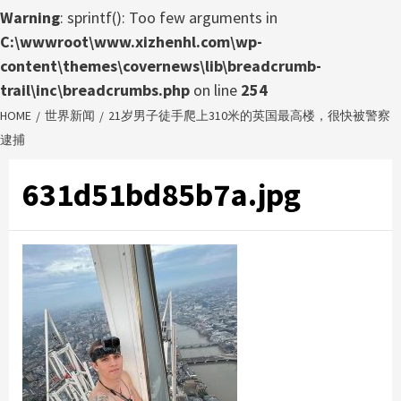
Warning
: sprintf(): Too few arguments in
C:\wwwroot\www.xizhenhl.com\wp-
content\themes\covernews\lib\breadcrumb-
trail\inc\breadcrumbs.php
on line
254
HOME
世界新闻
21岁男子徒手爬上310米的英国最高楼，很快被警察
逮捕
631d51bd85b7a.jpg