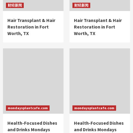
财经新闻
财经新闻
Hair Transplant & Hair
Hair Transplant & Hair
Restoration in Fort
Restoration in Fort
Worth, TX
Worth, TX
mondaysplantcafe.com
mondaysplantcafe.com
Health-Focused Dishes
Health-Focused Dishes
and Drinks Mondays
and Drinks Mondays