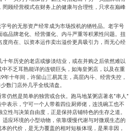
，罔顾经营模式在财务上的健康与合理性，只求在巅峰
，老字号的无形资产经常成为市场投机的牺牲品。老字号
面临品牌老化、经营僵化、内斗严重等积累性问题。扭
名度尚在、以资本运作卖出溢价更具吸引力，而无心经
几十年历史的老店或惨淡结业，或在并购之后依然难以
业，其中不乏耳熟能详的连锁巨头，如海皇粥店，以及在重
019年十年间，许留山三易其主，高层内斗、经营失控，
港少数门店外几乎全线清盘。
通常仍然是简单的独营或合伙。跑马地某粥店著名“串人”
谈中表示，宁可一个人带着四位厨师佬，连洗碗工也不
独立性与决策自由度，正是保持店铺特色的生存之道。
、适应环境的小型动物，依靠缓慢代谢与对微观生态的
成本的代价，是无力覆盖的相对短板体现，是果非因，