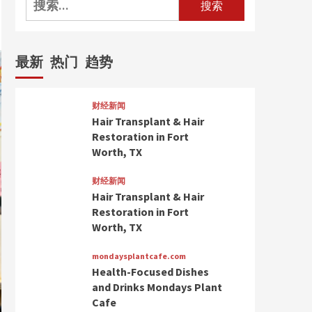
索：
最新
热门
趋势
财经新闻
Hair Transplant & Hair
Restoration in Fort
Worth, TX
财经新闻
Hair Transplant & Hair
Restoration in Fort
Worth, TX
mondaysplantcafe.com
Health-Focused Dishes
and Drinks Mondays Plant
Cafe