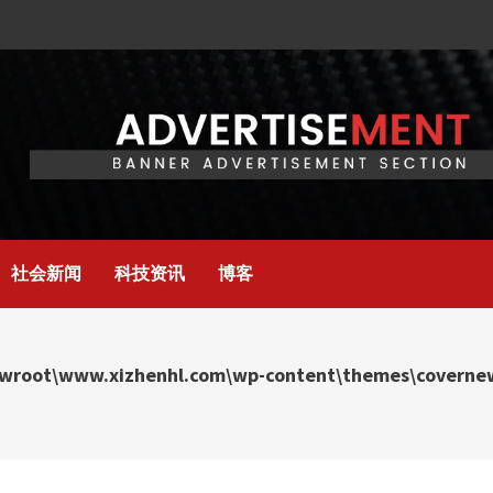
社会新闻
科技资讯
博客
wroot\www.xizhenhl.com\wp-content\themes\covernews