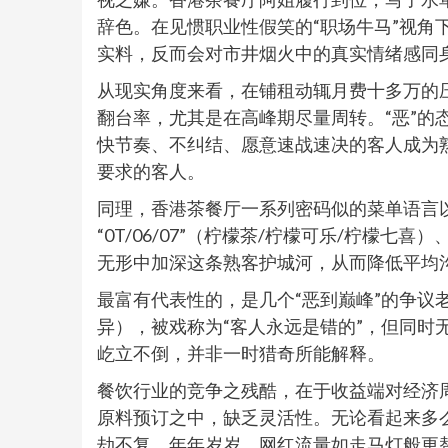
辞色。在见惯职业性假笑的“职场牛马”视角
实料，反而会对市井烟火中的真实情绪感同
从现实角度来看，在铺租动辄月费十多万的
翻台率，尤其是在高峰期尽量周转。“恶”的
快节奏、不纠结、愿意速战速决的客人成为
要求的客人。
同理，香港茶餐厅一系列密码似的菜单语言以
“0T/06/07”（柠檬茶/柠檬可乐/柠檬
无形中加深这条熟客护城河，从而降低平均
最富有代表性的，是几个“恶到巅峰”的争议
异），被戏称为“客人永远是错的”，但同时
屹立不倒，并非一时猎奇所能解释。
餐饮行业的竞争之残酷，在于收益端对经济
原料预订之中，缺乏灵活性。无论看起来多
劫不复。年年岁岁，网红流量如走马灯般更