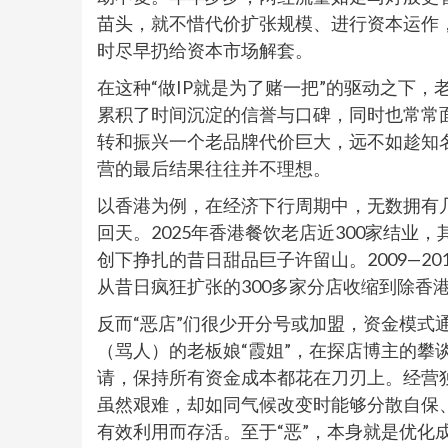
苗头，就不惜代价扩张规模、进行资本运作
时尽早扔给资本市场解套。
在这种“做IP就是为了赌一把”的驱动之下
累积了时间沉淀的信誉与口碑，同时也常常
转和振兴一个老品牌代价巨大，远不如趁知
营的最后结果往往并不理想。
以香港为例，在经济下行周期中，无数拥有
回天。2025年香港餐饮老店近300家结
创下挣扎的昔日甜品巨子许留山。2009—2
从昔日疯狂扩张的300多家分店收缩到除香
反而“恶店”们很少开分号或加盟，资金模式
（骂人）的老板娘“霞姐”，在探店博主的攀
请，保持所有资金成本都花在刀刃上。经营
虽然艰难，却如同气候改变时能够分散自保
有效利用而存活。至于“恶”，本身就是优化