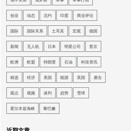
创业
动态
北约
印度
商业评论
国际
国际关系
土耳其
宏观
德国
新闻
无人机
日本
明星公司
普京
欧洲
欧盟
特朗普
石油
科技资讯
精选
经济
美国
能源
英国
袭击
观点
视频
谈判
趋势
雪球
霍尔木兹海峡
黎巴嫩
近期文章