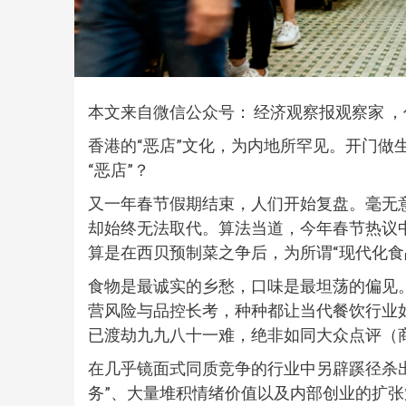
本文来自微信公众号：
经济观察报观察家
，
香港的“恶店”文化，为内地所罕见。开门做
“恶店”？
又一年春节假期结束，人们开始复盘。毫无意
却始终无法取代。算法当道，今年春节热议中
算是在西贝预制菜之争后，为所谓“现代化食
食物是最诚实的乡愁，口味是最坦荡的偏见
营风险与品控长考，种种都让当代餐饮行业
已渡劫九九八十一难，绝非如同大众点评（
在几乎镜面式同质竞争的行业中另辟蹊径杀
务”、大量堆积情绪价值以及内部创业的扩