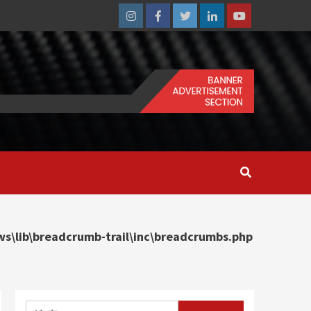
Instagram
Facebook
Twitter
Linkedin
Youtube
\lib\breadcrumb-trail\inc\breadcrumbs.php
搜