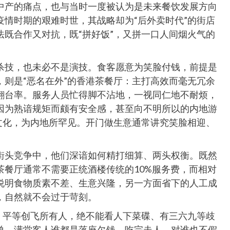
中产的痛点，也与当时一度被认为是未来餐饮发展方向
情时期的艰难时世，其战略却为“后外卖时代”的街店
既合作又对抗，既“拼好饭”，又拼一口人间烟火气的
杀技，也未必不是演技。食客愿意为笑脸付钱，前提是
则是“恶名在外”的香港茶餐厅：主打高效而毫无冗余
翻台率。服务人员忙得脚不沾地，一视同仁地不耐烦，
因为熟谙规矩而颇有安全感，甚至向不明所以的内地游
文化，为内地所罕见。开门做生意通常讲究笑脸相迎、
街头竞争中，他们深谙如何精打细算、两头权衡。既然
茶餐厅通常不需要正统酒楼传统的10%服务费，而相对
说明食物质素不差、生意兴隆，另一方面省下的人工成
，自然就不会过于苛刻。
，平等创飞所有人，绝不能看人下菜碟、有三六九等歧
单，满堂客人谁都是落座欠钱，吃完走人，对谁也不假