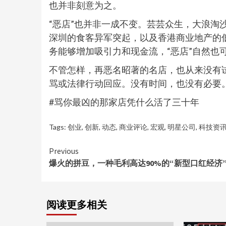
也并非刻意为之。
“恶店”也并非一成不变。芸芸众生，大浪淘
深圳的食客异军突起，以及香港商业地产的
务能够增加吸引力和现金流，“恶店”自然也可
不管怎样，再恶名昭著的名店，也从来没有
骂或法律行动回应。没有时间，也没有必要
#骂你最凶的那家店凭什么活了三十年
Tags:
创业
,
创新
,
动态
,
商业评论
,
宏观
,
明星公司
,
科技资
Continue
Previous
爆火的拼豆，一种毛利高达90%的“新型口红经济
Reading
阅读更多相关