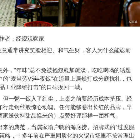
作者：经观观察家
生意通常讲究笑脸相迎、和气生财，客人为什么能忍耐
外，“年味”总不免被抱怨愈加疏淡，吃吃喝喝的话题
的“麦当劳VS年夜饭”在流量上居然打成分庭抗礼，也
品工业降维打击”的口碑扳回一城。
。但一粥一饭入了红尘，上桌之前要经历成本挤压、经
如行走钢丝般惊心动魄。任何能够卷出长红的品牌，早
商家送饮料甜品换来的）点赞好评那样一团和气。
出来的典范，当属家喻户晓的海底捞。招牌式的“过度服
张策略，十多年前在严重同质化的火锅市场里不按常理出