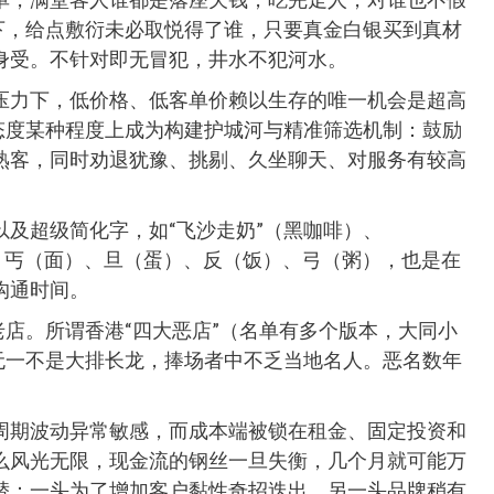
下，给点敷衍未必取悦得了谁，只要真金白银买到真材
身受。不针对即无冒犯，井水不犯河水。
压力下，低价格、低客单价赖以生存的唯一机会是超高
态度某种程度上成为构建护城河与精准筛选机制：鼓励
熟客，同时劝退犹豫、挑剔、久坐聊天、对服务有较高
及超级简化字，如“飞沙走奶”（黑咖啡）、
七喜）、丐（面）、旦（蛋）、反（饭）、弓（粥），也是在
沟通时间。
老店。所谓香港“四大恶店”（名单有多个版本，大同小
无一不是大排长龙，捧场者中不乏当地名人。恶名数年
周期波动异常敏感，而成本端被锁在租金、固定投资和
么风光无限，现金流的钢丝一旦失衡，几个月就可能万
替：一头为了增加客户黏性奇招迭出，另一头品牌稍有