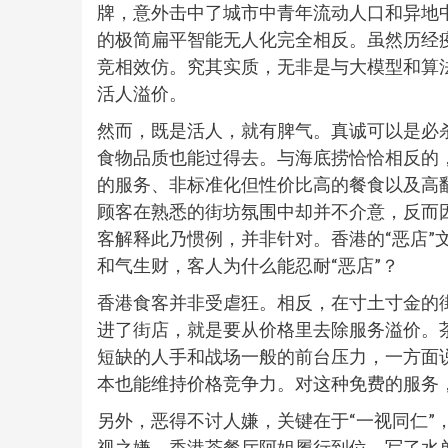
牌，意外击中了城市中青年流动人口和异地
的极简扁平智能无人化完全相反。虽然历经疫
竞相效仿。究其实质，无非是与大模型和算法
活人溢价。
然而，既是活人，就有脾气。真诚可以是必
食物品质也能过得去。与海底捞恰恰相反的，
的服务、非标准化但性价比高的餐食以及高
顾客在熟悉的街坊氛围中却并不介意，反而
客解释此乃惯例，并非针对。香港的“恶店”
和气生财，客人为什么能忍耐“恶店”？
香港食客并非受虐狂。相反，在寸土寸金的
进了街店，就是要从价格里去除服务溢价。
短缺的人手和战场一般的前台压力，一方面
本也能维持价格竞争力。对这种免费的服务
另外，恶得不讨人嫌，关键在于“一视同仁”
视之嫌。香港茶餐厅阿姐履行到位，写了水