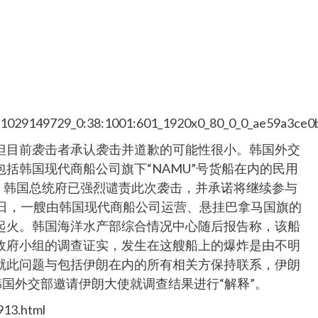
97/1029149729_0:38:1001:601_1920x0_80_0_0_ae59a3ce
但目前袭击者承认袭击并道歉的可能性很小。韩国外交
括韩国现代商船公司旗下“NAMU”号货船在内的民用
。韩国总统府已强烈谴责此次袭击，并承诺将继续参与
4日，一艘由韩国现代商船公司运营、悬挂巴拿马国旗的
起火。韩国海洋水产部综合情况中心随后报告称，该船
政府小组的调查证实，发生在这艘船上的爆炸是由不明
就此问题与包括伊朗在内的所有相关方保持联系，伊朗
韩国外交部邀请伊朗大使就调查结果进行“解释”。
913.html