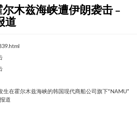
尔木兹海峡遭伊朗袭击 –
界报道
839.html
击
击
发生在霍尔木兹海峡的韩国现代商船公司旗下“NAMU”
界报道