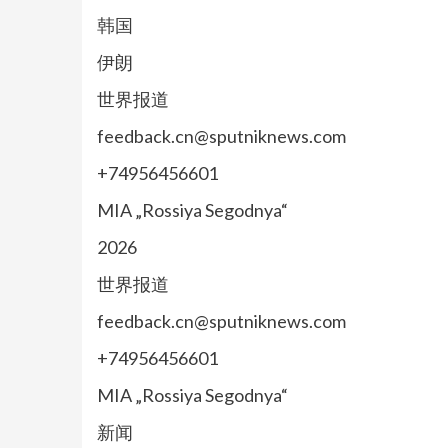
韩国
伊朗
世界报道
feedback.cn@sputniknews.com
+74956456601
MIA „Rossiya Segodnya“
2026
世界报道
feedback.cn@sputniknews.com
+74956456601
MIA „Rossiya Segodnya“
新闻