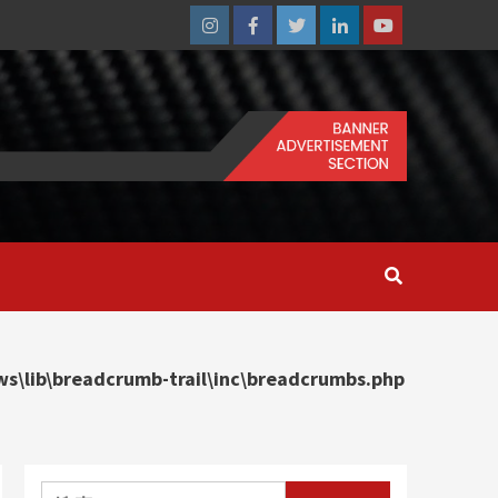
Instagram
Facebook
Twitter
Linkedin
Youtube
\lib\breadcrumb-trail\inc\breadcrumbs.php
搜