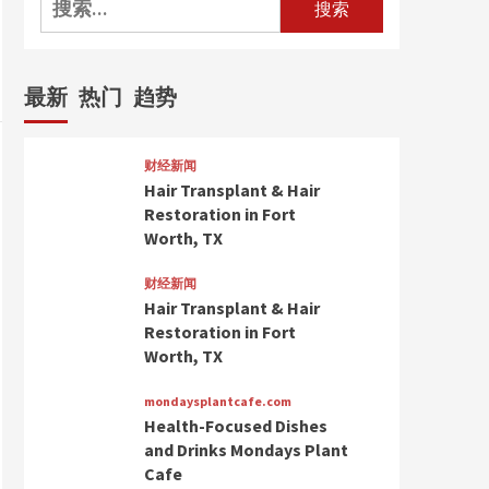
索：
最新
热门
趋势
财经新闻
Hair Transplant & Hair
Restoration in Fort
Worth, TX
财经新闻
Hair Transplant & Hair
Restoration in Fort
Worth, TX
mondaysplantcafe.com
Health-Focused Dishes
and Drinks Mondays Plant
Cafe