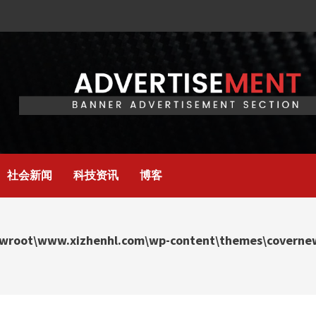
社会新闻
科技资讯
博客
wroot\www.xizhenhl.com\wp-content\themes\covernews