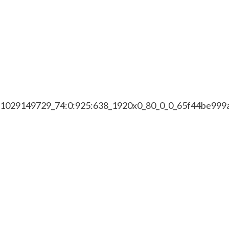
7/1029149729_74:0:925:638_1920x0_80_0_0_65f44be999