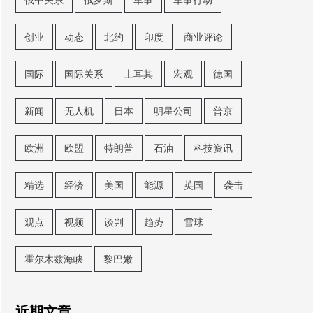
创业
动态
北约
印度
商业评论
国际
国际关系
土耳其
宏观
德国
新闻
无人机
日本
明星公司
普京
欧洲
欧盟
特朗普
石油
科技资讯
精选
经济
美国
能源
英国
袭击
观点
视频
谈判
趋势
雪球
霍尔木兹海峡
黎巴嫩
近期文章