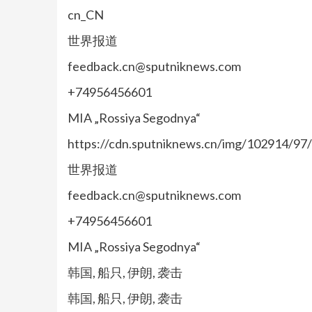
cn_CN
世界报道
feedback.cn@sputniknews.com
+74956456601
MIA „Rossiya Segodnya“
https://cdn.sputniknews.cn/img/102914/9
世界报道
feedback.cn@sputniknews.com
+74956456601
MIA „Rossiya Segodnya“
韩国, 船只, 伊朗, 袭击
韩国, 船只, 伊朗, 袭击