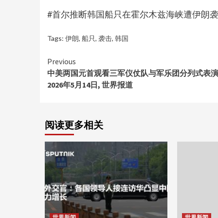
#首尔推断韩国船只在霍尔木兹海峡遭伊朗袭击 #
Tags:
伊朗
,
船只
,
袭击
,
韩国
Continue
Previous
中美两国元首观看三军仪仗队与军乐团分列式表演 
Reading
2026年5月14日, 世界报道
阅读更多相关
世界新闻
世界新闻