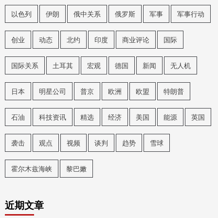
以色列
伊朗
俄中关系
俄罗斯
军事
军事行动
创业
动态
北约
印度
商业评论
国际
国际关系
土耳其
宏观
德国
新闻
无人机
日本
明星公司
普京
欧洲
欧盟
特朗普
石油
科技资讯
精选
经济
美国
能源
英国
袭击
观点
视频
谈判
趋势
雪球
霍尔木兹海峡
黎巴嫩
近期文章