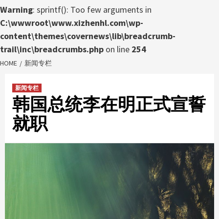
Warning
: sprintf(): Too few arguments in
C:\wwwroot\www.xizhenhl.com\wp-
content\themes\covernews\lib\breadcrumb-
trail\inc\breadcrumbs.php
on line
254
HOME
新闻专栏
新闻专栏
韩国总统李在明正式宣誓
就职