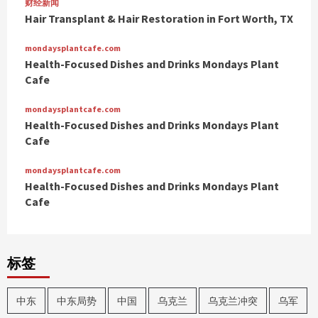
财经新闻
Hair Transplant & Hair Restoration in Fort Worth, TX
mondaysplantcafe.com
Health-Focused Dishes and Drinks Mondays Plant
Cafe
mondaysplantcafe.com
Health-Focused Dishes and Drinks Mondays Plant
Cafe
mondaysplantcafe.com
Health-Focused Dishes and Drinks Mondays Plant
Cafe
标签
中东
中东局势
中国
乌克兰
乌克兰冲突
乌军