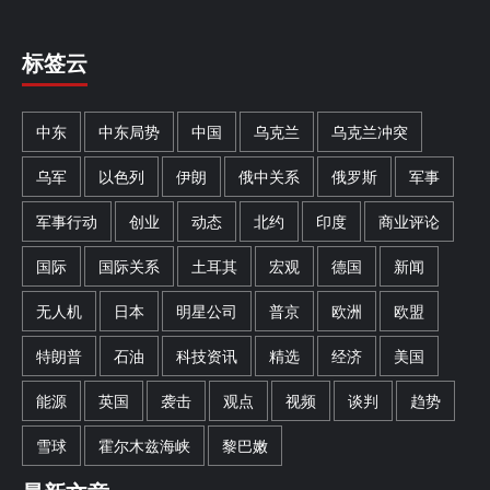
标签云
中东
中东局势
中国
乌克兰
乌克兰冲突
乌军
以色列
伊朗
俄中关系
俄罗斯
军事
军事行动
创业
动态
北约
印度
商业评论
国际
国际关系
土耳其
宏观
德国
新闻
无人机
日本
明星公司
普京
欧洲
欧盟
特朗普
石油
科技资讯
精选
经济
美国
能源
英国
袭击
观点
视频
谈判
趋势
雪球
霍尔木兹海峡
黎巴嫩