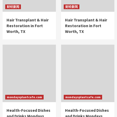
财经新闻
财经新闻
Hair Transplant & Hair
Hair Transplant & Hair
Restoration in Fort
Restoration in Fort
Worth, TX
Worth, TX
mondaysplantcafe.com
mondaysplantcafe.com
Health-Focused Dishes
Health-Focused Dishes
and Drinks Mondays
and Drinks Mondays