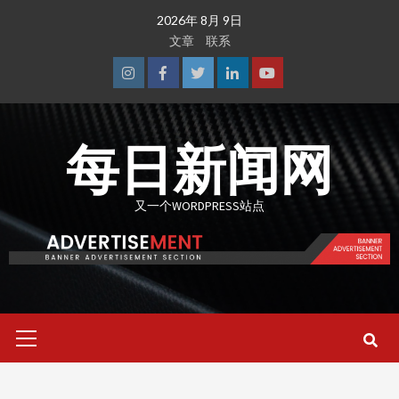
Skip
2026年 8月 9日
to
文章
联系
content
Instagram
Facebook
Twitter
Linkedin
Youtube
每日新闻网
又一个WORDPRESS站点
Primary
Menu