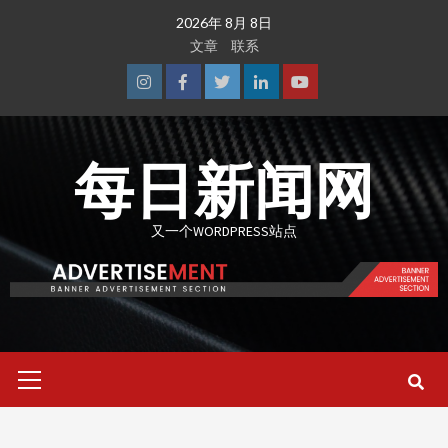
Skip
2026年 8月 8日
to
文章
联系
content
Instagram
Facebook
Twitter
Linkedin
Youtube
每日新闻网
又一个WORDPRESS站点
Primary
Menu