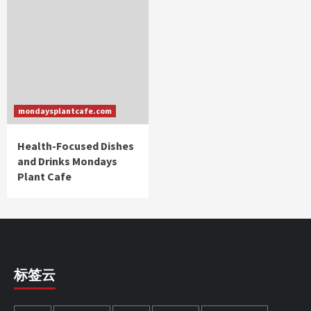
mondaysplantcafe.com
Health-Focused Dishes
and Drinks Mondays
Plant Cafe
标签云