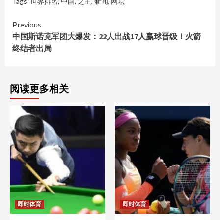
Tags:
世界排名
,
中国
,
之王
,
新闻
,
网坛
Continue
Previous
中国斯诺克军团大爆发：22人出战17人赢球晋级！火箭
Reading
终结者出局
阅读更多相关
即时体育
即时体育