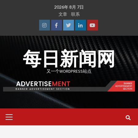
Skip
2026年 8月 7日
to
文章
联系
content
Instagram
Facebook
Twitter
Linkedin
Youtube
每日新闻网
又一个WORDPRESS站点
Primary
Menu