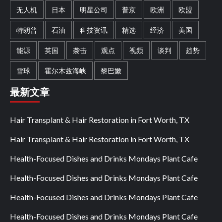
无人机
日本
明星公司
普京
欧洲
欧盟
特朗普
石油
科技资讯
精选
经济
美国
能源
英国
袭击
观点
视频
谈判
趋势
雪球
霍尔木兹海峡
黎巴嫩
最新文章
Hair Transplant & Hair Restoration in Fort Worth, TX
Hair Transplant & Hair Restoration in Fort Worth, TX
Health-Focused Dishes and Drinks Mondays Plant Cafe
Health-Focused Dishes and Drinks Mondays Plant Cafe
Health-Focused Dishes and Drinks Mondays Plant Cafe
Health-Focused Dishes and Drinks Mondays Plant Cafe