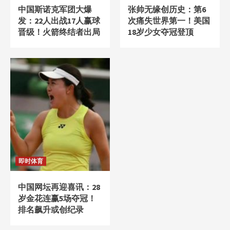
中国斯诺克军团大爆
张帅无缘创历史：第6
发：22人出战17人赢球
次痛失世界第一！美国
晋级！火箭终结者出局
18岁少女夺冠登顶
即时体育
中国网坛再迎喜讯：28
岁金花连赢5场夺冠！
排名飙升或创纪录