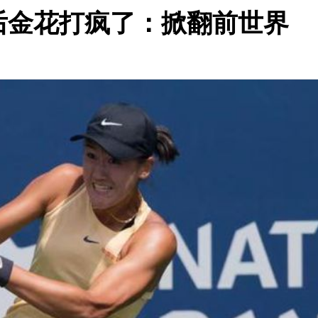
后金花打疯了：掀翻前世界