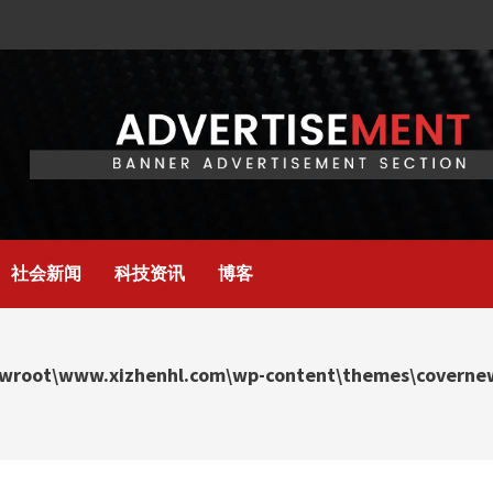
社会新闻
科技资讯
博客
wroot\www.xizhenhl.com\wp-content\themes\covernews