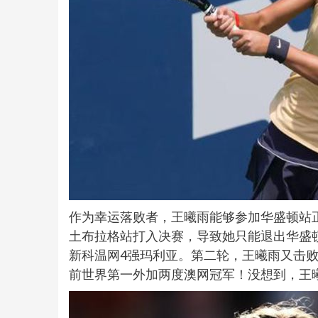
作为幸运落败者，王曦雨能够参加华盛顿站
土布拉格站打入决赛，导致她只能退出华盛
新科温网4强玛利亚。第二轮，王曦雨又击败
前世界第一外加两度澳网冠军！没想到，王