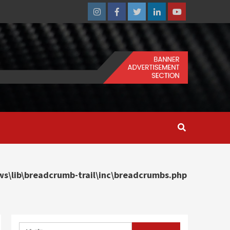
Instagram
Facebook
Twitter
Linkedin
Youtube
\lib\breadcrumb-trail\inc\breadcrumbs.php
搜