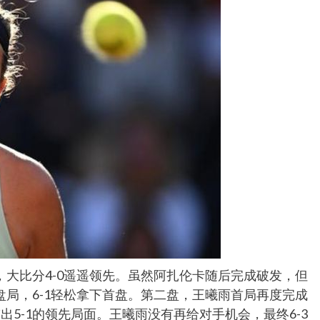
大比分4-0遥遥领先。虽然阿扎伦卡随后完成破发，但
局，6-1轻松拿下首盘。第二盘，王曦雨首局再度完成
5-1的领先局面。王曦雨没有再给对手机会，最终6-3