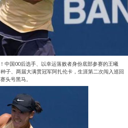
讯！中国00后选手、以幸运落败者身份底部参赛的王曦
会4号种子、两届大满贯冠军阿扎伦卡，生涯第二次闯入巡回
顿赛头号黑马。