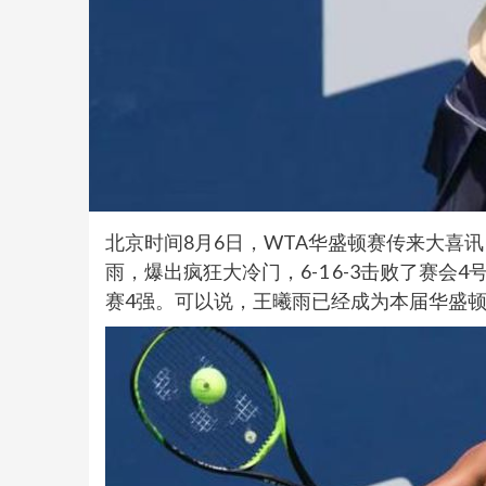
北京时间8月6日，WTA华盛顿赛传来大喜
雨，爆出疯狂大冷门，6-1 6-3击败了赛
赛4强。可以说，王曦雨已经成为本届华盛