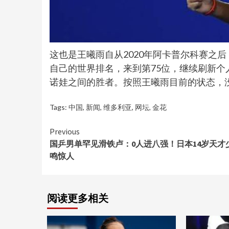
这也是王曦雨自从2020年阿卡普尔科赛之
自己的世界排名，来到第75位，继续刷新
诺娃之间的胜者。按照王曦雨目前的状态，
Tags:
中国
,
新闻
,
维多利亚
,
网坛
,
金花
Continue
Previous
国乒男单罕见滑铁卢：0人进八强！日本14岁天才
Reading
鸣惊人
阅读更多相关