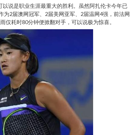
可以说是职业生涯最重大的胜利。虽然阿扎伦卡今年已
作为2届澳网冠军、2届美网亚军、2届温网4强，前法网
雨仅耗时80分钟便掀翻对手，可以说极为惊喜。