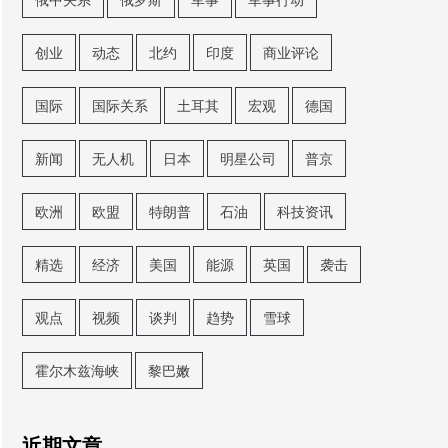
创业
动态
北约
印度
商业评论
国际
国际关系
土耳其
宏观
德国
新闻
无人机
日本
明星公司
普京
欧洲
欧盟
特朗普
石油
科技资讯
精选
经济
美国
能源
英国
袭击
观点
视频
谈判
趋势
雪球
霍尔木兹海峡
黎巴嫩
近期文章