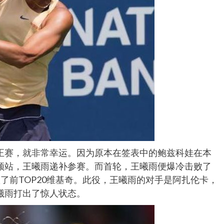
正赛，就非常幸运。因为原本在签表中的鲍兹科娃在本
顿站，王曦雨递补参赛。而首轮，王曦雨便爆冷击败了
了前TOP20维基奇。此役，王曦雨的对手是阿扎伦卡，
曦雨打出了惊人状态。