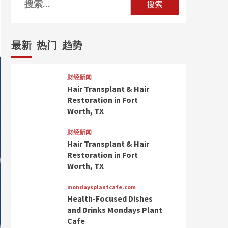
索：
最新
热门
趋势
财经新闻
Hair Transplant & Hair
Restoration in Fort
Worth, TX
财经新闻
Hair Transplant & Hair
Restoration in Fort
Worth, TX
mondaysplantcafe.com
Health-Focused Dishes
and Drinks Mondays Plant
Cafe