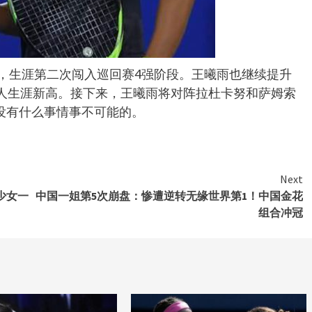
后，生涯第二次闯入巡回赛4强阶段。王曦雨也继续提升
个人生涯新高。接下来，王曦雨将对阵拉杜卡努和萨姆索
没有什么事情事不可能的。
Next
少女一
中国一姐第5次崩盘：惨遭逆转无缘世界第1！中国金花
组合冲冠