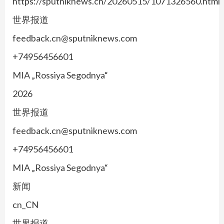
https://sputniknews.cn/20260515/1071326560.html
世界报道
feedback.cn@sputniknews.com
+74956456601
MIA „Rossiya Segodnya“
2026
世界报道
feedback.cn@sputniknews.com
+74956456601
MIA „Rossiya Segodnya“
新闻
cn_CN
世界报道