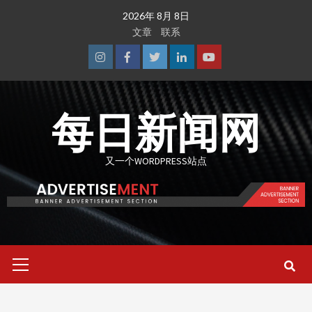
Skip
2026年 8月 8日
to
文章
联系
content
Instagram
Facebook
Twitter
Linkedin
Youtube
每日新闻网
又一个WORDPRESS站点
Primary
Menu