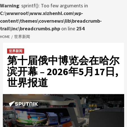
Warning
: sprintf(): Too few arguments in
C:\wwwroot\www.xizhenhl.com\wp-
content\themes\covernews\lib\breadcrumb-
trail\inc\breadcrumbs.php
on line
254
HOME
世界新闻
世界新闻
第十届俄中博览会在哈尔
滨开幕 – 2026年5月17日,
世界报道