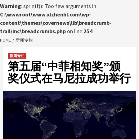
Warning
: sprintf(): Too few arguments in
C:\wwwroot\www.xizhenhl.com\wp-
content\themes\covernews\lib\breadcrumb-
trail\inc\breadcrumbs.php
on line
254
HOME
新闻专栏
新闻专栏
第五届“中菲相知奖”颁
奖仪式在马尼拉成功举行