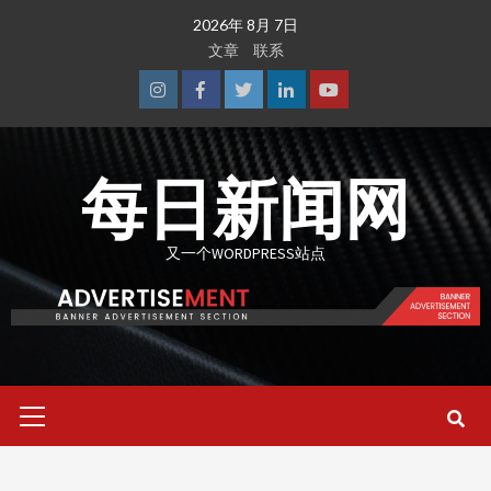
Skip
2026年 8月 7日
to
文章
联系
content
Instagram
Facebook
Twitter
Linkedin
Youtube
每日新闻网
又一个WORDPRESS站点
Primary
Menu