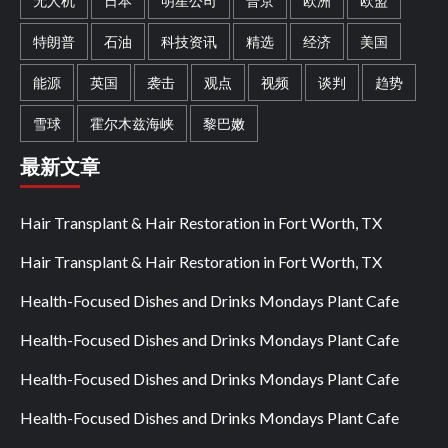
无人机
日本
明星公司
普京
欧洲
欧盟
特朗普
石油
科技资讯
精选
经济
美国
能源
英国
袭击
观点
视频
谈判
趋势
雪球
霍尔木兹海峡
黎巴嫩
最新文章
Hair Transplant & Hair Restoration in Fort Worth, TX
Hair Transplant & Hair Restoration in Fort Worth, TX
Health-Focused Dishes and Drinks Mondays Plant Cafe
Health-Focused Dishes and Drinks Mondays Plant Cafe
Health-Focused Dishes and Drinks Mondays Plant Cafe
Health-Focused Dishes and Drinks Mondays Plant Cafe