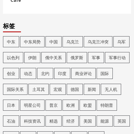
标签
中东
中东局势
中国
乌克兰
乌克兰冲突
乌军
以色列
伊朗
俄中关系
俄罗斯
军事
军事行动
创业
动态
北约
印度
商业评论
国际
国际关系
土耳其
宏观
德国
新闻
无人机
日本
明星公司
普京
欧洲
欧盟
特朗普
石油
科技资讯
精选
经济
美国
能源
英国