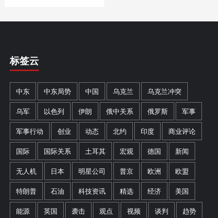
标签云
中东
中东局势
中国
乌克兰
乌克兰冲突
乌军
以色列
伊朗
俄中关系
俄罗斯
军事
军事行动
创业
动态
北约
印度
商业评论
国际
国际关系
土耳其
宏观
德国
新闻
无人机
日本
明星公司
普京
欧洲
欧盟
特朗普
石油
科技资讯
精选
经济
美国
能源
英国
袭击
观点
视频
谈判
趋势