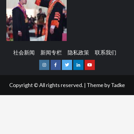
社会新闻
新闻专栏
隐私政策
联系我们
Instagram
Facebook
Twitter
Linkedin
Youtube
Copyright © All rights reserved.
|
Theme by
Tadke