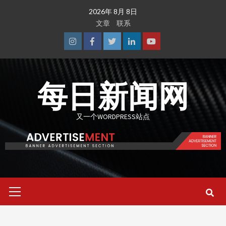
Skip
2026年 8月 8日
to
文章
联系
content
Instagram
Facebook
Twitter
Linkedin
Youtube
每日新闻网
又一个WORDPRESS站点
Primary
Menu