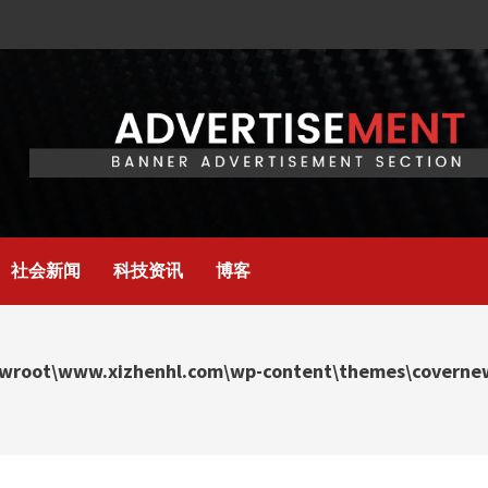
社会新闻
科技资讯
博客
wroot\www.xizhenhl.com\wp-content\themes\covernews