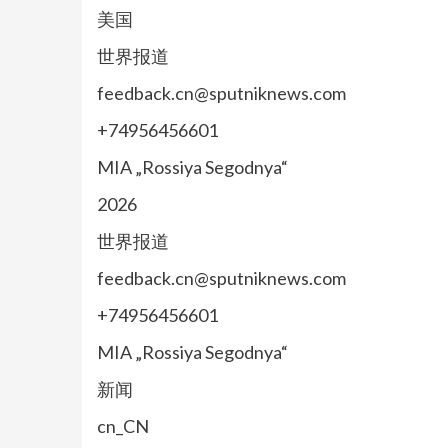
美国
世界报道
feedback.cn@sputniknews.com
+74956456601
MIA „Rossiya Segodnya“
2026
世界报道
feedback.cn@sputniknews.com
+74956456601
MIA „Rossiya Segodnya“
新闻
cn_CN