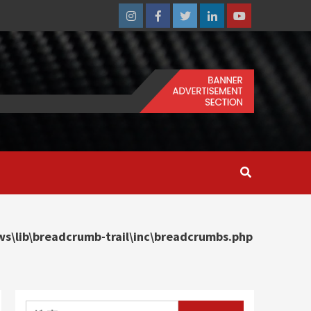
Instagram
Facebook
Twitter
Linkedin
Youtube
\lib\breadcrumb-trail\inc\breadcrumbs.php
搜