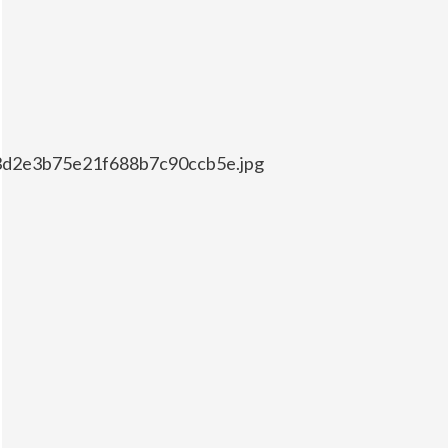
f3d2e3b75e21f688b7c90ccb5e.jpg