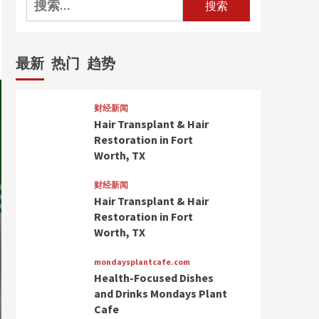
索：
最新
热门
趋势
财经新闻
Hair Transplant & Hair
Restoration in Fort
Worth, TX
财经新闻
Hair Transplant & Hair
Restoration in Fort
Worth, TX
mondaysplantcafe.com
Health-Focused Dishes
and Drinks Mondays Plant
Cafe