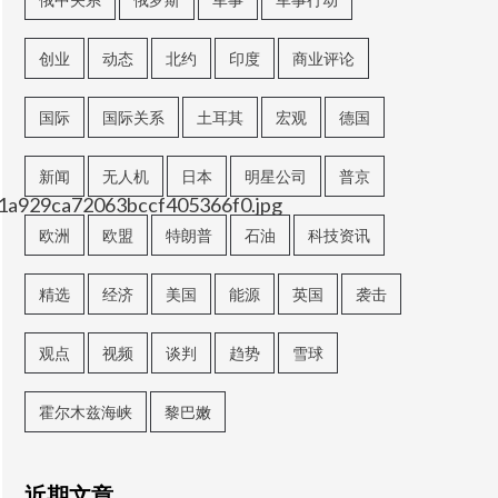
创业
动态
北约
印度
商业评论
国际
国际关系
土耳其
宏观
德国
新闻
无人机
日本
明星公司
普京
a1a929ca72063bccf405366f0.jpg
欧洲
欧盟
特朗普
石油
科技资讯
精选
经济
美国
能源
英国
袭击
观点
视频
谈判
趋势
雪球
霍尔木兹海峡
黎巴嫩
近期文章