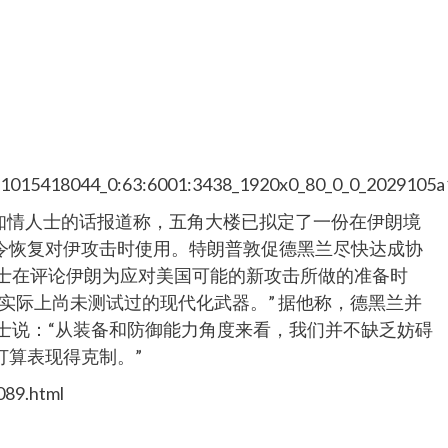
0/1015418044_0:63:6001:3438_1920x0_80_0_0_2029105
引知情人士的话报道称，五角大楼已拟定了一份在伊朗境
令恢复对伊攻击时使用。特朗普敦促德黑兰尽快达成协
人士在评论伊朗为应对美国可能的新攻击所做的准备时
实际上尚未测试过的现代化武器。” 据他称，德黑兰并
士说：“从装备和防御能力角度来看，我们并不缺乏妨碍
打算表现得克制。”
089.html