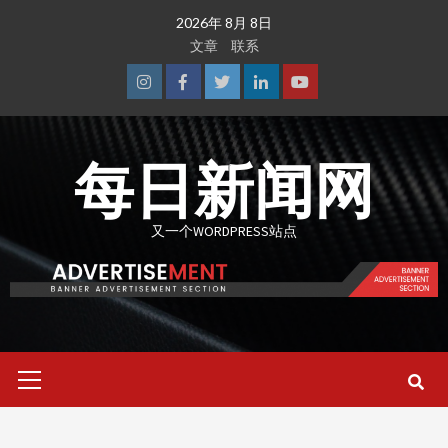
Skip
2026年 8月 8日
to
文章
联系
content
Instagram
Facebook
Twitter
Linkedin
Youtube
每日新闻网
又一个WORDPRESS站点
Primary
Menu