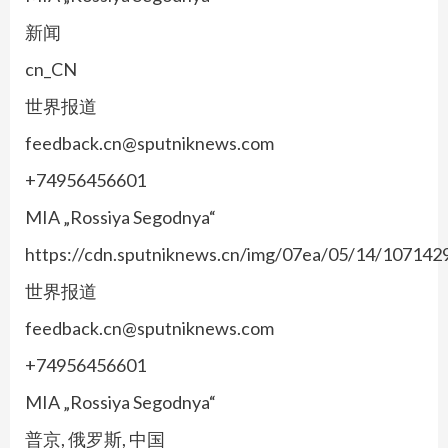
新闻
cn_CN
世界报道
feedback.cn@sputniknews.com
+74956456601
MIA „Rossiya Segodnya“
https://cdn.sputniknews.cn/img/07ea/05/14/10714
世界报道
feedback.cn@sputniknews.com
+74956456601
MIA „Rossiya Segodnya“
普京, 俄罗斯, 中国