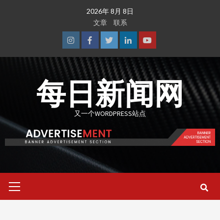
Skip
2026年 8月 8日
to
文章
联系
content
Instagram
Facebook
Twitter
Linkedin
Youtube
每日新闻网
又一个WORDPRESS站点
Primary
Menu