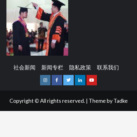
社会新闻
新闻专栏
隐私政策
联系我们
Instagram
Facebook
Twitter
Linkedin
Youtube
Copyright © All rights reserved.
|
Theme by
Tadke