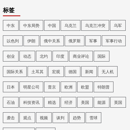
标签
中东
中东局势
中国
乌克兰
乌克兰冲突
乌军
以色列
伊朗
俄中关系
俄罗斯
军事
军事行动
创业
动态
北约
印度
商业评论
国际
国际关系
土耳其
宏观
德国
新闻
无人机
日本
明星公司
普京
欧洲
欧盟
特朗普
石油
科技资讯
精选
经济
美国
能源
英国
袭击
观点
视频
谈判
趋势
雪球