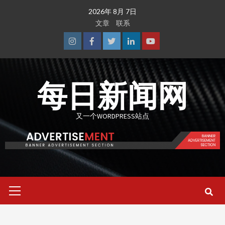
Skip
2026年 8月 7日
to
文章
联系
content
Instagram
Facebook
Twitter
Linkedin
Youtube
每日新闻网
又一个WORDPRESS站点
Primary
Menu