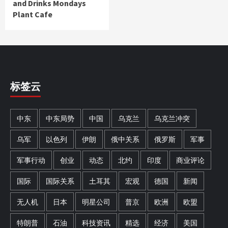
and Drinks Mondays
Plant Cafe
标签云
中东
中东局势
中国
乌克兰
乌克兰冲突
乌军
以色列
伊朗
俄中关系
俄罗斯
军事
军事行动
创业
动态
北约
印度
商业评论
国际
国际关系
土耳其
宏观
德国
新闻
无人机
日本
明星公司
普京
欧洲
欧盟
特朗普
石油
科技资讯
精选
经济
美国