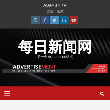
Skip
2026年 8月 7日
to
文章
联系
content
Instagram
Facebook
Twitter
Linkedin
Youtube
每日新闻网
又一个WORDPRESS站点
Primary
Menu