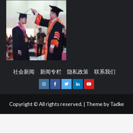
社会新闻
新闻专栏
隐私政策
联系我们
Instagram
Facebook
Twitter
Linkedin
Youtube
Copyright © All rights reserved.
|
Theme by
Tadke