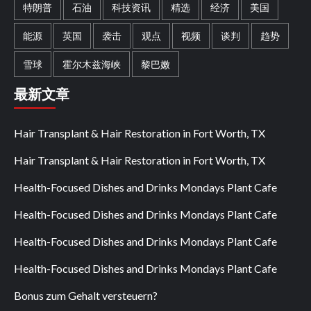
特朗普
石油
科技资讯
精选
经济
美国
能源
英国
袭击
观点
视频
谈判
趋势
雪球
霍尔木兹海峡
黎巴嫩
最新文章
Hair Transplant & Hair Restoration in Fort Worth, TX
Hair Transplant & Hair Restoration in Fort Worth, TX
Health-Focused Dishes and Drinks Mondays Plant Cafe
Health-Focused Dishes and Drinks Mondays Plant Cafe
Health-Focused Dishes and Drinks Mondays Plant Cafe
Health-Focused Dishes and Drinks Mondays Plant Cafe
Bonus zum Gehalt versteuern?