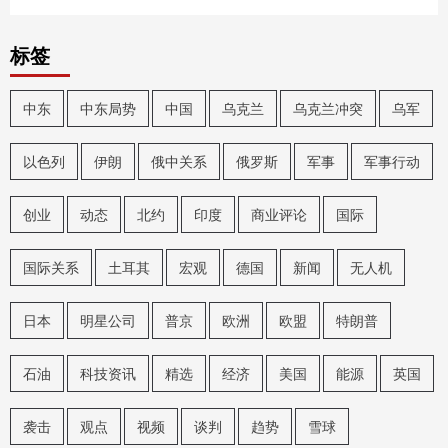
标签
中东
中东局势
中国
乌克兰
乌克兰冲突
乌军
以色列
伊朗
俄中关系
俄罗斯
军事
军事行动
创业
动态
北约
印度
商业评论
国际
国际关系
土耳其
宏观
德国
新闻
无人机
日本
明星公司
普京
欧洲
欧盟
特朗普
石油
科技资讯
精选
经济
美国
能源
英国
袭击
观点
视频
谈判
趋势
雪球