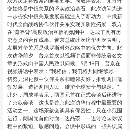
双方决定将该条约延期五年。周成洋表示，元首外
交始终是中俄关系的坚实政治基石。此次访问为进
一步夯实中俄关系发展基础注入了新动力。中俄新
时代全面战略协作伙伴关系实现实质性拓展，双方
在“背靠背”高度政治互信的氛围中，达成了具有历
史意义的合作成果。普京总统此次访华再次表明，
发展对华关系是俄罗斯对外战略中的优先方向。此
次访华前夕，普京首次以视频讲话而非传统署名文
章的形式向中国人民致以问候。5月19日，普京在
视频讲话中表示：“我相信，我们将共同继续尽一
切努力深化俄中伙伴关系和睦邻友好，推动两国蓬
勃发展、造福两国人民，维护全球安全与稳定。”
此外，周成洋表示，两国元首在正式会谈后还进行
了茶叙会谈，这也是普京此次访华行程中最重要的
活动之一。这场茶叙会谈具有保密性，只在小范围
进行，两国元首面对面一边品茶，一边讨论国际议
程中的紧迫、敏感问题。会谈中形成的一些共识属