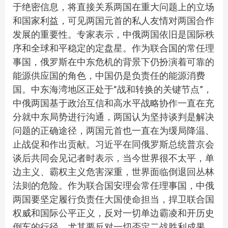
于绝密信息，将直接关系两国在重大问题上的立场
和国家利益，可见两国元首的私人友情对两国合作
发展的重要性。专家表示，中俄两国依旧是国际秩
序和全球和平稳定的定盘星。作为联合国的常任理
事国，俄罗斯在中东危机的背景下仍扮演着可靠的
能源供应国的角色，中国仍是负责任的能源消费
国。中东海湾地区正处于“战和转换的关键节点”，
中俄两国基于政治互信和高水平战略协作一直在充
分就中东局势进行沟通，两国认为坚持谈判是解决
问题的正确途径，两国元首也一直在为缓局降温、
止战促和作出贡献。习近平在同俄罗斯总统普京会
谈后共同会见记者时表示，当今世界很不太平，单
边主义、霸权主义危害深重，世界面临倒退回丛林
法则的危险。作为联合国安理会常任理事国，中俄
两国要坚定履行负责任大国使命担当，捍卫联合国
权威和国际公平正义，反对一切单边霸凌和开历史
倒车的行径，尤其要反对一切否定二战胜利成果、