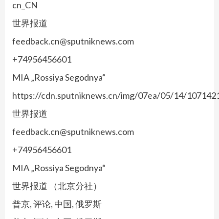
cn_CN
世界报道
feedback.cn@sputniknews.com
+74956456601
MIA „Rossiya Segodnya“
https://cdn.sputniknews.cn/img/07ea/05/14/10714
世界报道
feedback.cn@sputniknews.com
+74956456601
MIA „Rossiya Segodnya“
世界报道 （北京分社）
普京, 评论, 中国, 俄罗斯