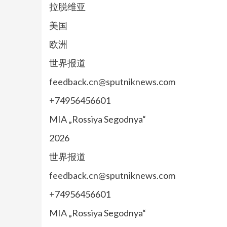
拉脱维亚
美国
欧洲
世界报道
feedback.cn@sputniknews.com
+74956456601
MIA „Rossiya Segodnya“
2026
世界报道
feedback.cn@sputniknews.com
+74956456601
MIA „Rossiya Segodnya“