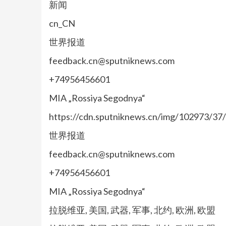
新闻
cn_CN
世界报道
feedback.cn@sputniknews.com
+74956456601
MIA „Rossiya Segodnya“
https://cdn.sputniknews.cn/img/102973/3
世界报道
feedback.cn@sputniknews.com
+74956456601
MIA „Rossiya Segodnya“
拉脱维亚, 美国, 武器, 军事, 北约, 欧洲, 欧盟