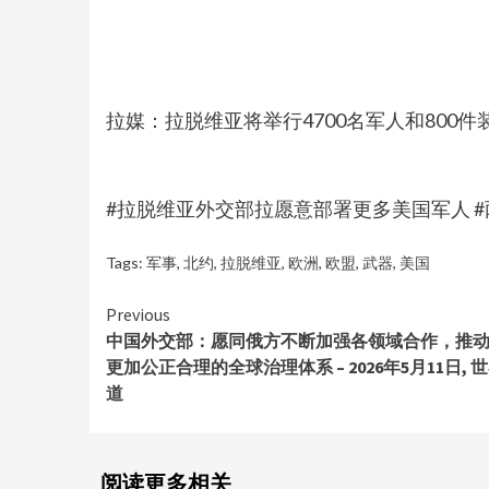
拉媒：拉脱维亚将举行4700名军人和800
#拉脱维亚外交部拉愿意部署更多美国军人 #两国
Tags:
军事
,
北约
,
拉脱维亚
,
欧洲
,
欧盟
,
武器
,
美国
Continue
Previous
中国外交部：愿同俄方不断加强各领域合作，推
Reading
更加公正合理的全球治理体系 – 2026年5月11日, 
道
阅读更多相关