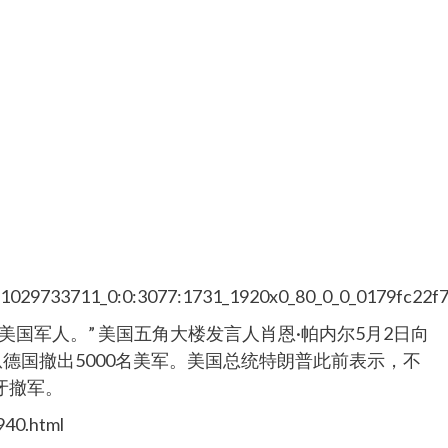
7/1029733711_0:0:3077:1731_1920x0_80_0_0_0179fc22
国军人。” 美国五角大楼发言人肖恩·帕内尔5月2日向
从德国撤出5000名美军。美国总统特朗普此前表示，不
牙撤军。
940.html