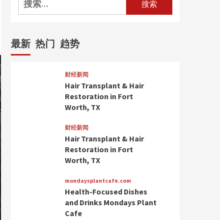
索：
最新
热门
趋势
财经新闻
Hair Transplant & Hair
Restoration in Fort
Worth, TX
财经新闻
Hair Transplant & Hair
Restoration in Fort
Worth, TX
mondaysplantcafe.com
Health-Focused Dishes
and Drinks Mondays Plant
Cafe