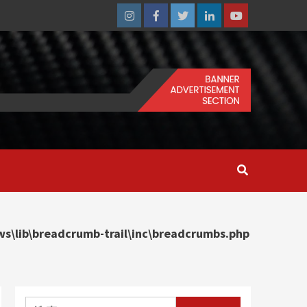
Instagram
Facebook
Twitter
Linkedin
Youtube
\lib\breadcrumb-trail\inc\breadcrumbs.php
搜