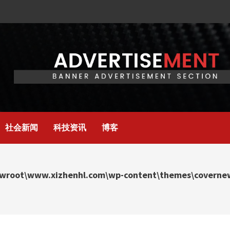
社会新闻
科技资讯
博客
wroot\www.xizhenhl.com\wp-content\themes\covernews