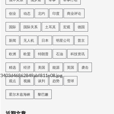
创业
动态
北约
印度
商业评论
国际
国际关系
土耳其
宏观
德国
新闻
无人机
日本
明星公司
普京
欧洲
欧盟
特朗普
石油
科技资讯
精选
经济
美国
能源
英国
袭击
f73403d46862849abf811e08.jpg
观点
视频
谈判
趋势
雪球
霍尔木兹海峡
黎巴嫩
近期文章