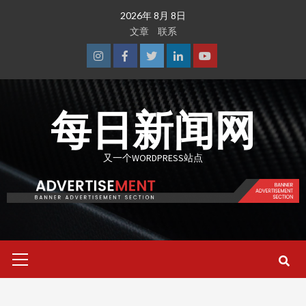
Skip
2026年 8月 8日
to
文章
联系
content
Instagram
Facebook
Twitter
Linkedin
Youtube
每日新闻网
又一个WORDPRESS站点
Primary
Menu