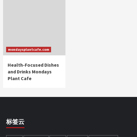
mondaysplantcafe.com
Health-Focused Dishes
and Drinks Mondays
Plant Cafe
标签云