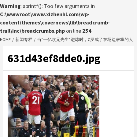
Warning
: sprintf(): Too few arguments in
C:\wwwroot\www.xizhenhl.com\wp-
content\themes\covernews\lib\breadcrumb-
trail\inc\breadcrumbs.php
on line
254
HOME
新闻专栏
当“一亿欧元先生”进球时，C罗成了在场边鼓掌的人
631d43ef8dde0.jpg