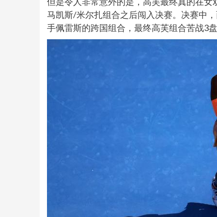
但是令人非常意外的是，高芙最终真的在女
马凯斯/米尔扎组合之后闯入决赛。决赛中
手佩雷斯的跨国组合，最终高芙组合苦战3盘，最终