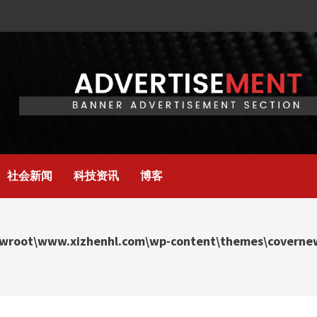
社会新闻
科技资讯
博客
wroot\www.xizhenhl.com\wp-content\themes\covernews