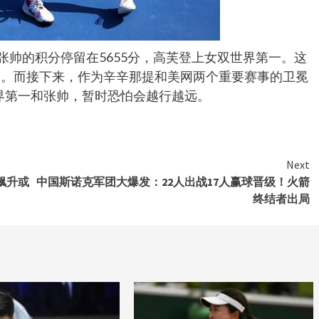
张帅的积分停留在5655分，高芙登上女双世界第一。这
利。而接下来，作为辛辛那提和美网两个重要赛事的卫冕
世界第一和张帅，暂时恐怕会越行越远。
Next
飙升或
中国斯诺克军团大爆发：22人出战17人赢球晋级！火箭
终结者出局