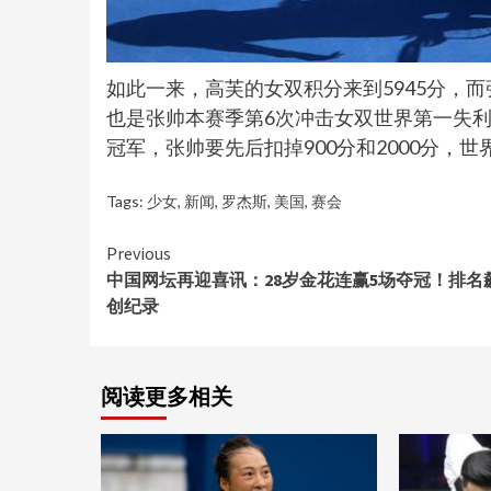
如此一来，高芙的女双积分来到5945分，而
也是张帅本赛季第6次冲击女双世界第一失
冠军，张帅要先后扣掉900分和2000分，
Tags:
少女
,
新闻
,
罗杰斯
,
美国
,
赛会
Continue
Previous
中国网坛再迎喜讯：28岁金花连赢5场夺冠！排名
Reading
创纪录
阅读更多相关