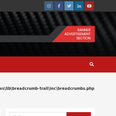
Instagram
Facebook
Twitter
Linkedin
Youtube
\lib\breadcrumb-trail\inc\breadcrumbs.php
搜