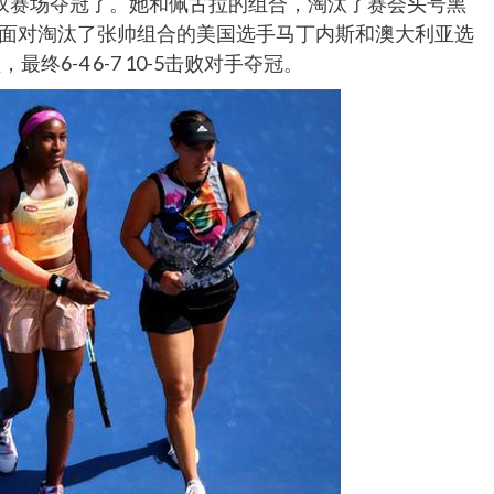
双赛场夺冠了。她和佩古拉的组合，淘汰了赛会头号黑
，面对淘汰了张帅组合的美国选手马丁内斯和澳大利亚选
6-4 6-7 10-5击败对手夺冠。