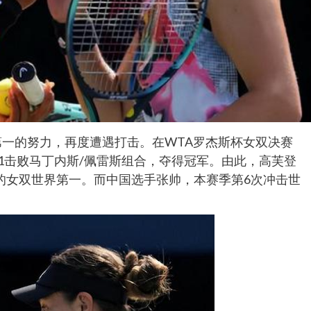
第一的努力，再度遭遇打击。在WTA罗杰斯杯女双决赛
-1击败马丁内斯/佩雷斯组合，夺得冠军。由此，高芙登
的女双世界第一。而中国选手张帅，本赛季第6次冲击世