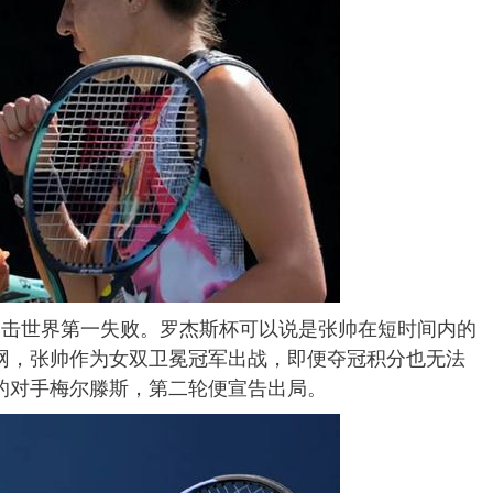
冲击世界第一失败。罗杰斯杯可以说是张帅在短时间内的
网，张帅作为女双卫冕冠军出战，即便夺冠积分也无法
的对手梅尔滕斯，第二轮便宣告出局。