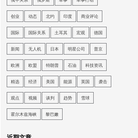
创业
动态
北约
印度
商业评论
国际
国际关系
土耳其
宏观
德国
新闻
无人机
日本
明星公司
普京
欧洲
欧盟
特朗普
石油
科技资讯
精选
经济
美国
能源
英国
袭击
观点
视频
谈判
趋势
雪球
霍尔木兹海峡
黎巴嫩
近期文章