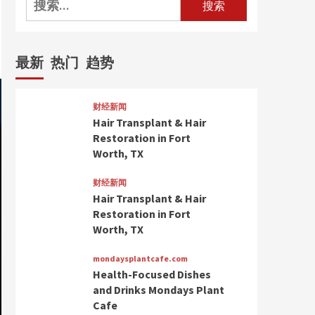
索：
最新
热门
趋势
财经新闻
Hair Transplant & Hair
Restoration in Fort
Worth, TX
财经新闻
Hair Transplant & Hair
Restoration in Fort
Worth, TX
mondaysplantcafe.com
Health-Focused Dishes
and Drinks Mondays Plant
Cafe