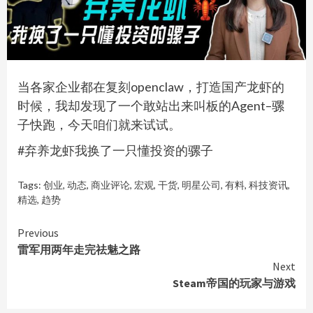
当各家企业都在复刻openclaw，打造国产龙虾的
时候，我却发现了一个敢站出来叫板的Agent–骡
子快跑，今天咱们就来试试。
#弃养龙虾我换了一只懂投资的骡子
Tags:
创业
,
动态
,
商业评论
,
宏观
,
干货
,
明星公司
,
有料
,
科技资讯
,
精选
,
趋势
Continue
Previous
雷军用两年走完祛魅之路
Reading
Next
Steam帝国的玩家与游戏