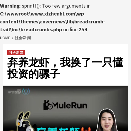
Warning
: sprintf(): Too few arguments in
C:\wwwroot\www.xizhenhl.com\wp-
content\themes\covernews\lib\breadcrumb-
trail\inc\breadcrumbs.php
on line
254
HOME
社会新闻
社会新闻
弃养龙虾，我换了一只懂
投资的骡子