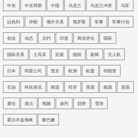
中东
中东局势
中国
乌克兰
乌克兰冲突
乌军
以色列
伊朗
俄中关系
俄罗斯
军事
军事行动
创业
动态
北约
印度
商业评论
国际
国际关系
土耳其
宏观
德国
新闻
无人机
日本
明星公司
普京
欧洲
欧盟
特朗普
石油
科技资讯
精选
经济
美国
能源
英国
袭击
观点
视频
谈判
趋势
雪球
霍尔木兹海峡
黎巴嫩