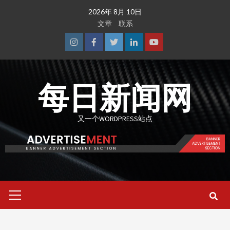
Skip
2026年 8月 10日
to
文章
联系
content
Instagram
Facebook
Twitter
Linkedin
Youtube
每日新闻网
又一个WORDPRESS站点
Primary
Menu