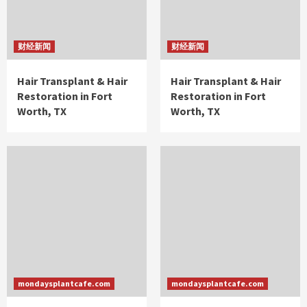
财经新闻
财经新闻
Hair Transplant & Hair
Hair Transplant & Hair
Restoration in Fort
Restoration in Fort
Worth, TX
Worth, TX
mondaysplantcafe.com
mondaysplantcafe.com