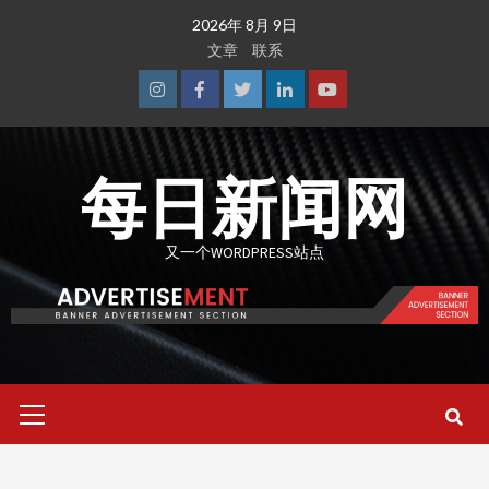
Skip
2026年 8月 9日
to
文章
联系
content
Instagram
Facebook
Twitter
Linkedin
Youtube
每日新闻网
又一个WORDPRESS站点
Primary
Menu