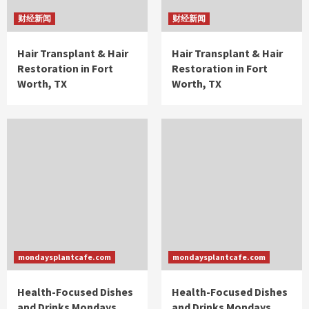
财经新闻
财经新闻
Hair Transplant & Hair
Hair Transplant & Hair
Restoration in Fort
Restoration in Fort
Worth, TX
Worth, TX
mondaysplantcafe.com
mondaysplantcafe.com
Health-Focused Dishes
Health-Focused Dishes
and Drinks Mondays
and Drinks Mondays