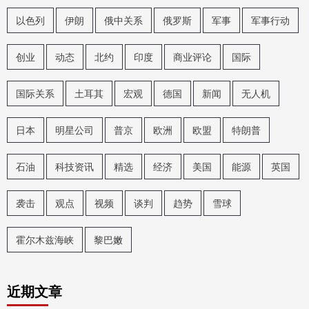
以色列
伊朗
俄中关系
俄罗斯
军事
军事行动
创业
动态
北约
印度
商业评论
国际
国际关系
土耳其
宏观
德国
新闻
无人机
日本
明星公司
普京
欧洲
欧盟
特朗普
石油
科技资讯
精选
经济
美国
能源
英国
袭击
观点
视频
谈判
趋势
雪球
霍尔木兹海峡
黎巴嫩
近期文章