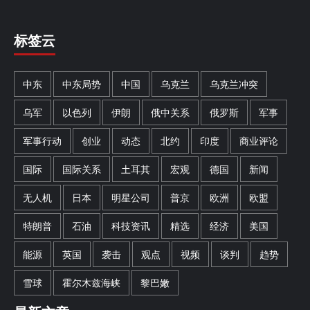
标签云
中东
中东局势
中国
乌克兰
乌克兰冲突
乌军
以色列
伊朗
俄中关系
俄罗斯
军事
军事行动
创业
动态
北约
印度
商业评论
国际
国际关系
土耳其
宏观
德国
新闻
无人机
日本
明星公司
普京
欧洲
欧盟
特朗普
石油
科技资讯
精选
经济
美国
能源
英国
袭击
观点
视频
谈判
趋势
雪球
霍尔木兹海峡
黎巴嫩