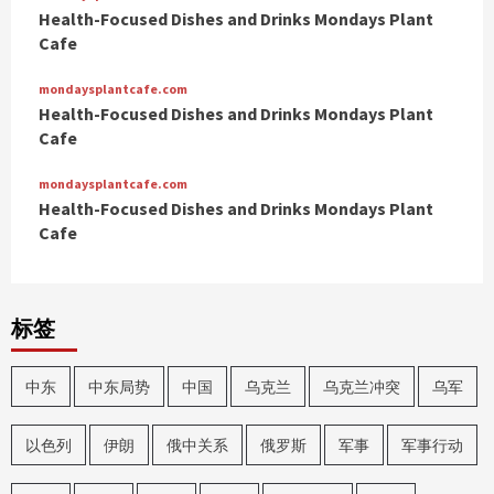
Health-Focused Dishes and Drinks Mondays Plant
Cafe
mondaysplantcafe.com
Health-Focused Dishes and Drinks Mondays Plant
Cafe
mondaysplantcafe.com
Health-Focused Dishes and Drinks Mondays Plant
Cafe
标签
中东
中东局势
中国
乌克兰
乌克兰冲突
乌军
以色列
伊朗
俄中关系
俄罗斯
军事
军事行动