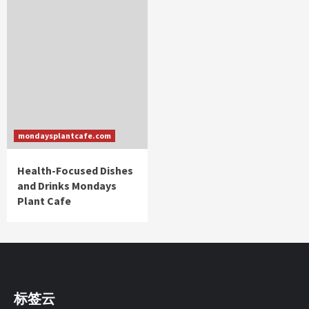
mondaysplantcafe.com
Health-Focused Dishes
and Drinks Mondays
Plant Cafe
标签云