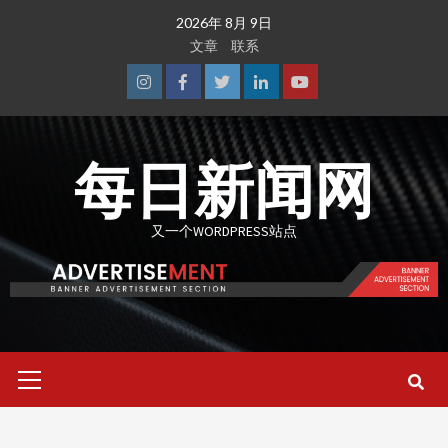
Skip
2026年 8月 9日
to
文章
联系
content
Instagram
Facebook
Twitter
Linkedin
Youtube
每日新闻网
又一个WORDPRESS站点
Primary
Menu