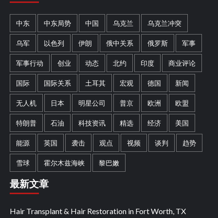
中东
中东局势
中国
乌克兰
乌克兰冲突
乌军
以色列
伊朗
俄中关系
俄罗斯
军事
军事行动
创业
动态
北约
印度
商业评论
国际
国际关系
土耳其
宏观
德国
新闻
无人机
日本
明星公司
普京
欧洲
欧盟
特朗普
石油
科技资讯
精选
经济
美国
能源
英国
袭击
观点
视频
谈判
趋势
雪球
霍尔木兹海峡
黎巴嫩
最新文章
Hair Transplant & Hair Restoration in Fort Worth, TX