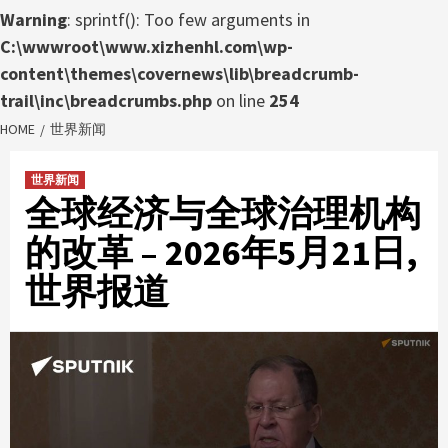
Warning
: sprintf(): Too few arguments in
C:\wwwroot\www.xizhenhl.com\wp-
content\themes\covernews\lib\breadcrumb-
trail\inc\breadcrumbs.php
on line
254
HOME
世界新闻
世界新闻
全球经济与全球治理机构
的改革 – 2026年5月21日,
世界报道