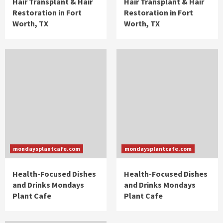
Hair Transplant & Hair
Hair Transplant & Hair
Restoration in Fort
Restoration in Fort
Worth, TX
Worth, TX
mondaysplantcafe.com
mondaysplantcafe.com
Health-Focused Dishes
Health-Focused Dishes
and Drinks Mondays
and Drinks Mondays
Plant Cafe
Plant Cafe