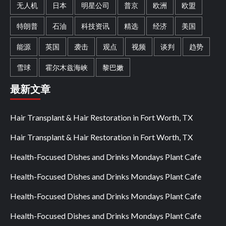
无人机
日本
明星公司
普京
欧洲
欧盟
特朗普
石油
科技资讯
精选
经济
美国
能源
英国
袭击
观点
视频
谈判
趋势
雪球
霍尔木兹海峡
黎巴嫩
最新文章
Hair Transplant & Hair Restoration in Fort Worth, TX
Hair Transplant & Hair Restoration in Fort Worth, TX
Health-Focused Dishes and Drinks Mondays Plant Cafe
Health-Focused Dishes and Drinks Mondays Plant Cafe
Health-Focused Dishes and Drinks Mondays Plant Cafe
Health-Focused Dishes and Drinks Mondays Plant Cafe