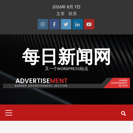
Skip
2026年 8月 7日
to
文章
联系
content
Instagram
Facebook
Twitter
Linkedin
Youtube
每日新闻网
又一个WORDPRESS站点
Primary
Menu