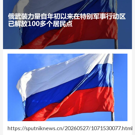
https://sputniknews.cn/20260527/1071530077.html