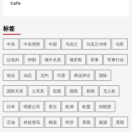
Cafe
标签
中东
中东局势
中国
乌克兰
乌克兰冲突
乌军
以色列
伊朗
俄中关系
俄罗斯
军事
军事行动
创业
动态
北约
印度
商业评论
国际
国际关系
土耳其
宏观
德国
新闻
无人机
日本
明星公司
普京
欧洲
欧盟
特朗普
石油
科技资讯
精选
经济
美国
能源
英国