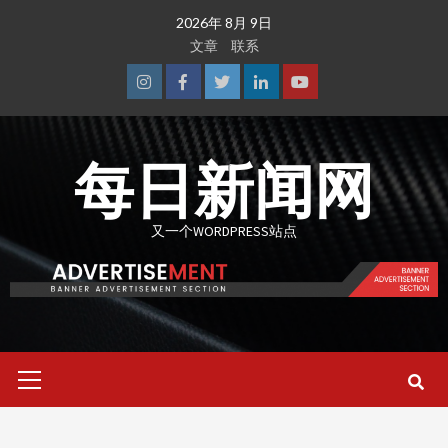
Skip
2026年 8月 9日
to
文章
联系
content
Instagram
Facebook
Twitter
Linkedin
Youtube
每日新闻网
又一个WORDPRESS站点
Primary
Menu