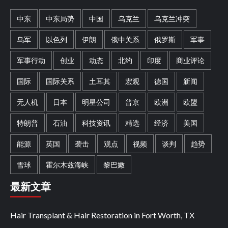
中东
中东局势
中国
乌克兰
乌克兰冲突
乌军
以色列
伊朗
俄中关系
俄罗斯
军事
军事行动
创业
动态
北约
印度
商业评论
国际
国际关系
土耳其
宏观
德国
新闻
无人机
日本
明星公司
普京
欧洲
欧盟
特朗普
石油
科技资讯
精选
经济
美国
能源
英国
袭击
观点
视频
谈判
趋势
雪球
霍尔木兹海峡
黎巴嫩
最新文章
Hair Transplant & Hair Restoration in Fort Worth, TX