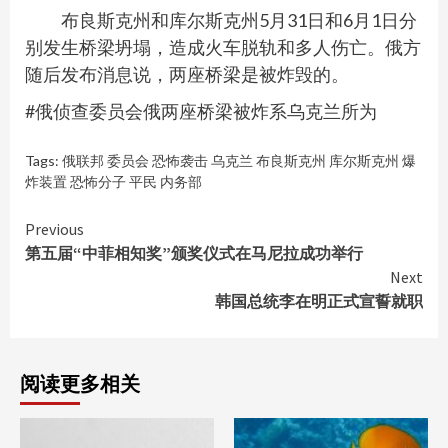
布良斯克州和库尔斯克州5月31日和6月1日分
别发生桥梁坍塌，造成火车脱轨和多人伤亡。俄方
随后发布消息说，两座桥梁是被炸毁的。
#俄侦查委员会俄两座桥梁被炸系乌克兰所为
Tags:
俄联邦 委员会 恐怖袭击 乌克兰 布良斯克州 库尔斯克州 爆
炸装置 恐怖分子 平民 内务部
Continue
Previous
第五届“中菲相知奖”颁奖仪式在马尼拉成功举行
Reading
Next
韩国总统李在明正式宣誓就职
阅读更多相关