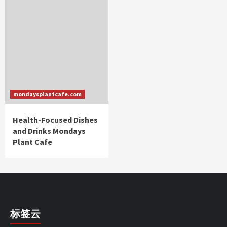
mondaysplantcafe.com
Health-Focused Dishes
and Drinks Mondays
Plant Cafe
标签云