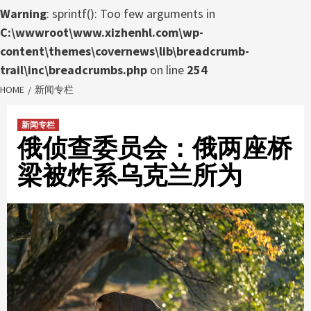
Warning
: sprintf(): Too few arguments in
C:\wwwroot\www.xizhenhl.com\wp-
content\themes\covernews\lib\breadcrumb-
trail\inc\breadcrumbs.php
on line
254
HOME
新闻专栏
新闻专栏
俄侦查委员会：俄两座桥
梁被炸系乌克兰所为