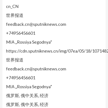
cn_CN
世界报道
feedback.cn@sputniknews.com
+74956456601
MIA „Rossiya Segodnya“
https://cdn.sputniknews.cn/img/07ea/05/18/10714
世界报道
feedback.cn@sputniknews.com
+74956456601
MIA „Rossiya Segodnya“
俄罗斯, 俄中关系, 经济
俄罗斯, 俄中关系, 经济