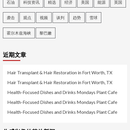
石油
科技资讯
精选
经济
美国
能源
英国
袭击
观点
视频
谈判
趋势
雪球
霍尔木兹海峡
黎巴嫩
近期文章
Hair Transplant & Hair Restoration in Fort Worth, TX
Hair Transplant & Hair Restoration in Fort Worth, TX
Health-Focused Dishes and Drinks Mondays Plant Cafe
Health-Focused Dishes and Drinks Mondays Plant Cafe
Health-Focused Dishes and Drinks Mondays Plant Cafe