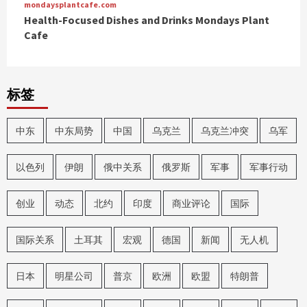
mondaysplantcafe.com
Health-Focused Dishes and Drinks Mondays Plant
Cafe
标签
中东
中东局势
中国
乌克兰
乌克兰冲突
乌军
以色列
伊朗
俄中关系
俄罗斯
军事
军事行动
创业
动态
北约
印度
商业评论
国际
国际关系
土耳其
宏观
德国
新闻
无人机
日本
明星公司
普京
欧洲
欧盟
特朗普