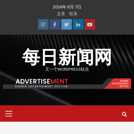
Skip
2026年 8月 7日
to
文章
联系
content
Instagram
Facebook
Twitter
Linkedin
Youtube
每日新闻网
又一个WORDPRESS站点
Primary
Menu