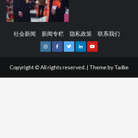
社会新闻
新闻专栏
隐私政策
联系我们
Instagram
Facebook
Twitter
Linkedin
Youtube
Copyright © All rights reserved.
|
Theme by
Tadke