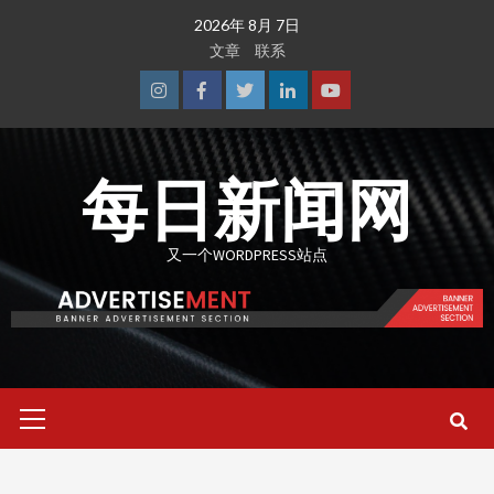
Skip
2026年 8月 7日
to
文章
联系
content
Instagram
Facebook
Twitter
Linkedin
Youtube
每日新闻网
又一个WORDPRESS站点
Primary
Menu