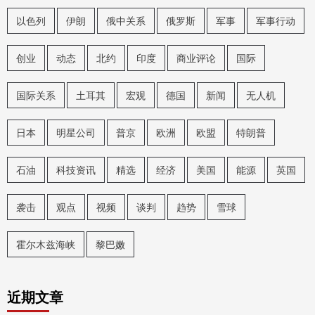
以色列
伊朗
俄中关系
俄罗斯
军事
军事行动
创业
动态
北约
印度
商业评论
国际
国际关系
土耳其
宏观
德国
新闻
无人机
日本
明星公司
普京
欧洲
欧盟
特朗普
石油
科技资讯
精选
经济
美国
能源
英国
袭击
观点
视频
谈判
趋势
雪球
霍尔木兹海峡
黎巴嫩
近期文章