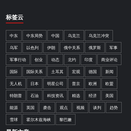
标签云
中东
中东局势
中国
乌克兰
乌克兰冲突
乌军
以色列
伊朗
俄中关系
俄罗斯
军事
军事行动
创业
动态
北约
印度
商业评论
国际
国际关系
土耳其
宏观
德国
新闻
无人机
日本
明星公司
普京
欧洲
欧盟
特朗普
石油
科技资讯
精选
经济
美国
能源
英国
袭击
观点
视频
谈判
趋势
雪球
霍尔木兹海峡
黎巴嫩