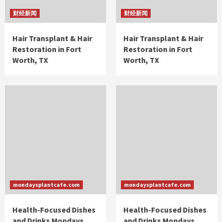
财经新闻
财经新闻
Hair Transplant & Hair
Hair Transplant & Hair
Restoration in Fort
Restoration in Fort
Worth, TX
Worth, TX
mondaysplantcafe.com
mondaysplantcafe.com
Health-Focused Dishes
Health-Focused Dishes
and Drinks Mondays
and Drinks Mondays