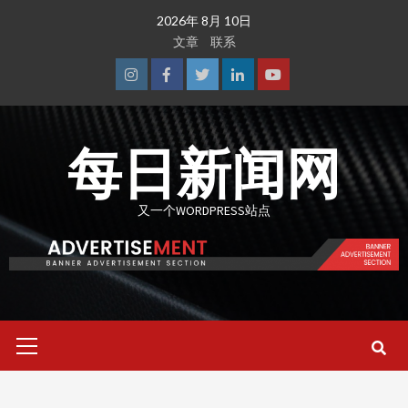
Skip
2026年 8月 10日
to
文章
联系
content
Instagram
Facebook
Twitter
Linkedin
Youtube
每日新闻网
又一个WORDPRESS站点
Primary
Menu