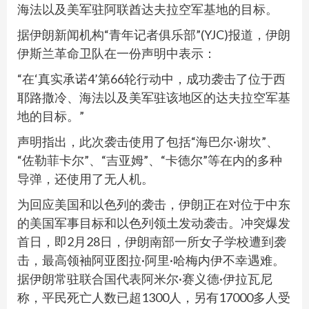
海法以及美军驻阿联酋达夫拉空军基地的目标。
据伊朗新闻机构“青年记者俱乐部”(YJC)报道，伊朗
伊斯兰革命卫队在一份声明中表示：
“在‘真实承诺4’第66轮行动中，成功袭击了位于西
耶路撒冷、海法以及美军驻该地区的达夫拉空军基
地的目标。”
声明指出，此次袭击使用了包括“海巴尔·谢坎”、
“佐勒菲卡尔”、“吉亚姆”、“卡德尔”等在内的多种
导弹，还使用了无人机。
为回应美国和以色列的袭击，伊朗正在对位于中东
的美国军事目标和以色列领土发动袭击。冲突爆发
首日，即2月28日，伊朗南部一所女子学校遭到袭
击，最高领袖阿亚图拉·阿里·哈梅内伊不幸遇难。
据伊朗常驻联合国代表阿米尔·赛义德·伊拉瓦尼
称，平民死亡人数已超1300人，另有17000多人受