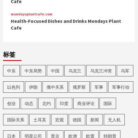
Cafe
mondaysplantcafe.com
Health-Focused Dishes and Drinks Mondays Plant
Cafe
标签
中东
中东局势
中国
乌克兰
乌克兰冲突
乌军
以色列
伊朗
俄中关系
俄罗斯
军事
军事行动
创业
动态
北约
印度
商业评论
国际
国际关系
土耳其
宏观
德国
新闻
无人机
日本
明星公司
普京
欧洲
欧盟
特朗普