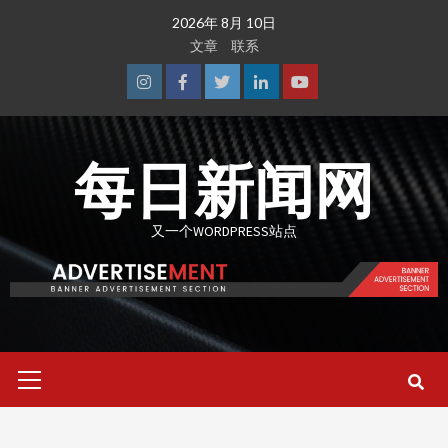
Skip
2026年 8月 10日
to
文章
联系
content
Instagram
Facebook
Twitter
Linkedin
Youtube
每日新闻网
又一个WORDPRESS站点
Primary
Menu