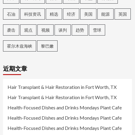
石油
科技资讯
精选
经济
美国
能源
英国
袭击
观点
视频
谈判
趋势
雪球
霍尔木兹海峡
黎巴嫩
近期文章
Hair Transplant & Hair Restoration in Fort Worth, TX
Hair Transplant & Hair Restoration in Fort Worth, TX
Health-Focused Dishes and Drinks Mondays Plant Cafe
Health-Focused Dishes and Drinks Mondays Plant Cafe
Health-Focused Dishes and Drinks Mondays Plant Cafe