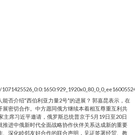
14/1071425526_0:0:1650:929_1920x0_80_0_0_ee1600552
能否介绍“西伯利亚力量2号”的进展？ 郭嘉昆表示，在
开展密切合作。中方愿同俄方继续本着相互尊重互利共
家主席习近平邀请，俄罗斯总统普京于5月19日至20日
就推进中俄新时代全面战略协作伙伴关系达成新的重要
作、深化睦邻友好合作的联合声明，见证签署经贸、教