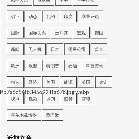
创业
动态
北约
印度
商业评论
国际
国际关系
土耳其
宏观
德国
新闻
无人机
日本
明星公司
普京
欧洲
欧盟
特朗普
石油
科技资讯
精选
经济
美国
能源
英国
袭击
4fb7a6c54fb3456921fa67b.jpg.webp
观点
视频
谈判
趋势
雪球
霍尔木兹海峡
黎巴嫩
近期文章