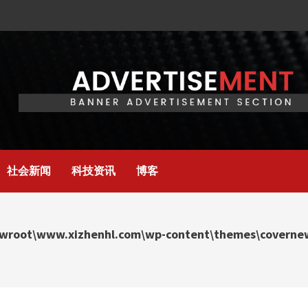
社会新闻
科技资讯
博客
wroot\www.xizhenhl.com\wp-content\themes\covernews