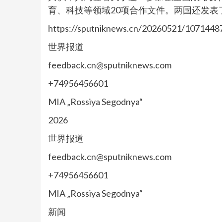
育、科技等领域20项合作文件。两国还发
https://sputniknews.cn/20260521/1071448
世界报道
feedback.cn@sputniknews.com
+74956456601
MIA „Rossiya Segodnya“
2026
世界报道
feedback.cn@sputniknews.com
+74956456601
MIA „Rossiya Segodnya“
新闻