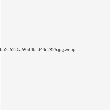
cfbb2c52c0a695f4bad44c2826.jpg.webp