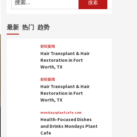
索：
最新
热门
趋势
财经新闻
Hair Transplant & Hair
Restoration in Fort
Worth, TX
财经新闻
Hair Transplant & Hair
Restoration in Fort
Worth, TX
mondaysplantcafe.com
Health-Focused Dishes
and Drinks Mondays Plant
Cafe