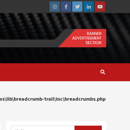
Instagram
Facebook
Twitter
Linkedin
Youtube
\lib\breadcrumb-trail\inc\breadcrumbs.php
搜