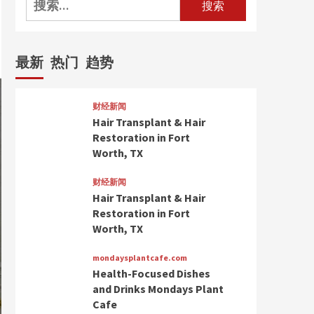
索：
最新
热门
趋势
财经新闻
Hair Transplant & Hair
Restoration in Fort
Worth, TX
财经新闻
Hair Transplant & Hair
Restoration in Fort
Worth, TX
mondaysplantcafe.com
Health-Focused Dishes
and Drinks Mondays Plant
Cafe