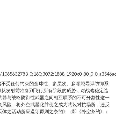
/16/1065632783_0:160:3072:1888_1920x0_80_0_0_a3546
建不受任何约束的全球性、多层次、多领域导弹防御系
弹从发射前准备到飞行所有阶段的威胁，对战略稳定造
武器与战略防御性武器之间相互联系的不可分割性这一
突风险，将外空武器化并使之成为武装对抗场所，违反
天体之活动所应遵守原则之条约》（即《外空条约》）