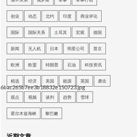
创业
动态
北约
印度
商业评论
国际
国际关系
土耳其
宏观
德国
新闻
无人机
日本
明星公司
普京
欧洲
欧盟
特朗普
石油
科技资讯
精选
经济
美国
能源
英国
袭击
ac6bac265b7ee3b18832e150723.jpg
观点
视频
谈判
趋势
雪球
霍尔木兹海峡
黎巴嫩
近期文章