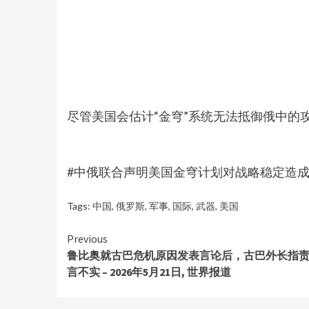
尽管美国会估计“金穹”系统无法抵御俄中的攻
#中俄联合声明美国金穹计划对战略稳定造成显著
Tags:
中国
,
俄罗斯
,
军事
,
国际
,
武器
,
美国
Continue
Previous
鲁比奥就古巴危机原因发表言论后，古巴外长指
Reading
言不实 – 2026年5月21日, 世界报道