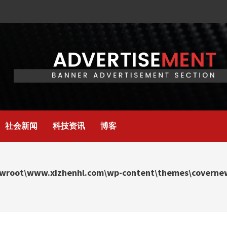
社会新闻
科技资讯
博客
wroot\www.xizhenhl.com\wp-content\themes\covernews