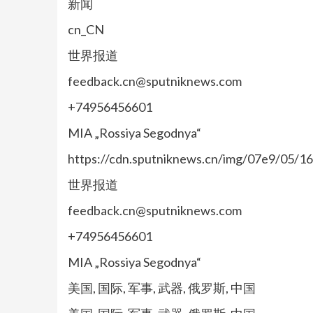
新闻
cn_CN
世界报道
feedback.cn@sputniknews.com
+74956456601
MIA „Rossiya Segodnya“
https://cdn.sputniknews.cn/img/07e9/05/
世界报道
feedback.cn@sputniknews.com
+74956456601
MIA „Rossiya Segodnya“
美国, 国际, 军事, 武器, 俄罗斯, 中国