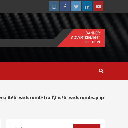
Instagram
Facebook
Twitter
Linkedin
Youtube
\lib\breadcrumb-trail\inc\breadcrumbs.php
搜