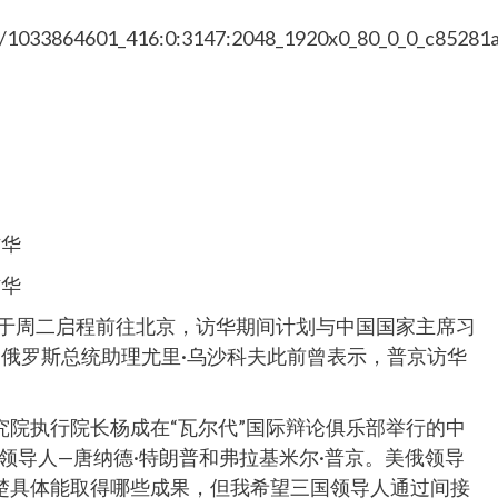
0a/1033864601_416:0:3147:2048_1920x0_80_0_0_c85281
访华
访华
将于周二启程前往北京，访华期间计划与中国国家主席习
俄罗斯总统助理尤里·乌沙科夫此前曾表示，普京访华
院执行院长杨成在“瓦尔代”国际辩论俱乐部举行的中
领导人—唐纳德·特朗普和弗拉基米尔·普京。美俄领导
楚具体能取得哪些成果，但我希望三国领导人通过间接