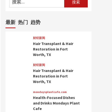
索：
最新
热门
趋势
财经新闻
Hair Transplant & Hair
Restoration in Fort
Worth, TX
财经新闻
Hair Transplant & Hair
Restoration in Fort
Worth, TX
mondaysplantcafe.com
Health-Focused Dishes
and Drinks Mondays Plant
Cafe