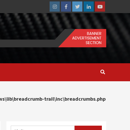
Instagram
Facebook
Twitter
Linkedin
Youtube
\lib\breadcrumb-trail\inc\breadcrumbs.php
搜