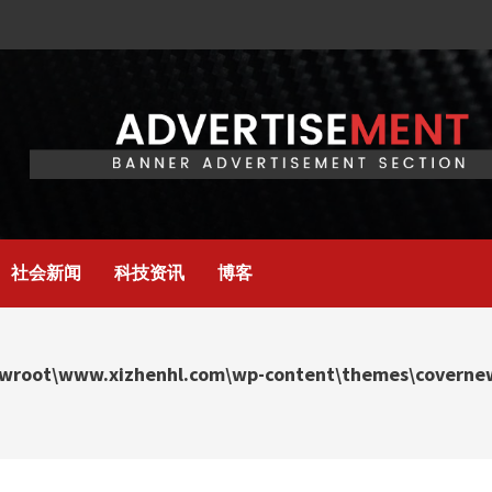
社会新闻
科技资讯
博客
wroot\www.xizhenhl.com\wp-content\themes\covernews