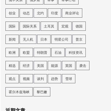
创业
动态
北约
印度
商业评论
国际
国际关系
土耳其
宏观
德国
新闻
无人机
日本
明星公司
普京
欧洲
欧盟
特朗普
石油
科技资讯
精选
经济
美国
能源
英国
袭击
观点
视频
谈判
趋势
雪球
霍尔木兹海峡
黎巴嫩
近期文章