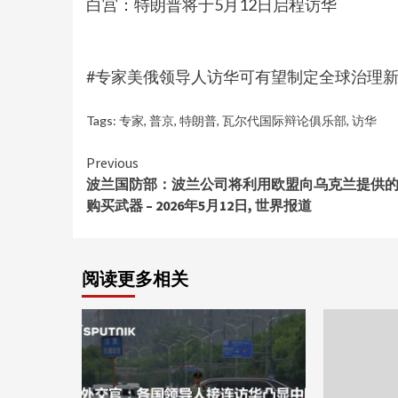
白宫：特朗普将于5月12日启程访华
#专家美俄领导人访华可有望制定全球治理新规范 
Tags:
专家
,
普京
,
特朗普
,
瓦尔代国际辩论俱乐部
,
访华
Continue
Previous
波兰国防部：波兰公司将利用欧盟向乌克兰提供
Reading
购买武器 – 2026年5月12日, 世界报道
阅读更多相关