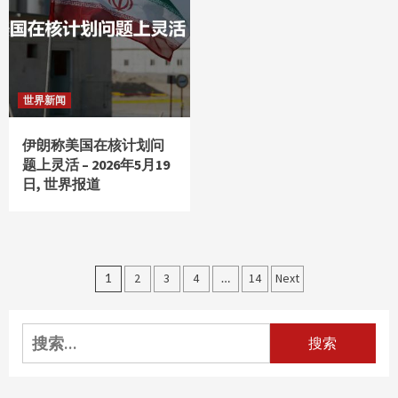
世界新闻
伊朗称美国在核计划问
题上灵活 – 2026年5月19
日, 世界报道
文
1
2
3
4
…
14
Next
章
分
搜
索：
页