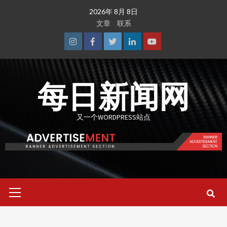
Skip
2026年 8月 8日
to
文章
联系
content
Instagram
Facebook
Twitter
Linkedin
Youtube
每日新闻网
又一个WORDPRESS站点
Primary
Menu