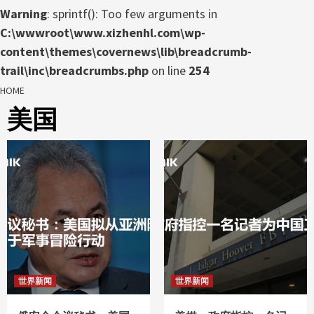
Warning
: sprintf(): Too few arguments in
C:\wwwroot\www.xizhenhl.com\wp-
content\themes\covernews\lib\breadcrumb-
trail\inc\breadcrumbs.php
on line
254
HOME
美国
世界新闻
世界新闻