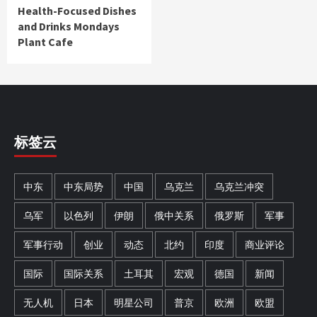
Health-Focused Dishes
and Drinks Mondays
Plant Cafe
标签云
中东
中东局势
中国
乌克兰
乌克兰冲突
乌军
以色列
伊朗
俄中关系
俄罗斯
军事
军事行动
创业
动态
北约
印度
商业评论
国际
国际关系
土耳其
宏观
德国
新闻
无人机
日本
明星公司
普京
欧洲
欧盟