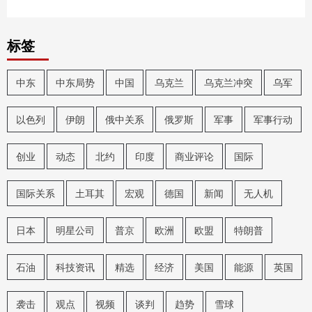
标签
中东
中东局势
中国
乌克兰
乌克兰冲突
乌军
以色列
伊朗
俄中关系
俄罗斯
军事
军事行动
创业
动态
北约
印度
商业评论
国际
国际关系
土耳其
宏观
德国
新闻
无人机
日本
明星公司
普京
欧洲
欧盟
特朗普
石油
科技资讯
精选
经济
美国
能源
英国
袭击
观点
视频
谈判
趋势
雪球