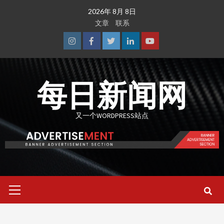
Skip
2026年 8月 8日
to
文章
联系
content
Instagram
Facebook
Twitter
Linkedin
Youtube
每日新闻网
又一个WORDPRESS站点
Primary
Menu