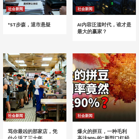
社会新闻
社会新闻
*ST步森，退市悬疑
AI内容泛滥时代，谁才是
最大的赢家？
社会新闻
社会新闻
骂你最凶的那家店，凭
爆火的拼豆，一种毛利
什么活了三十年
高达90%的“新型口红经