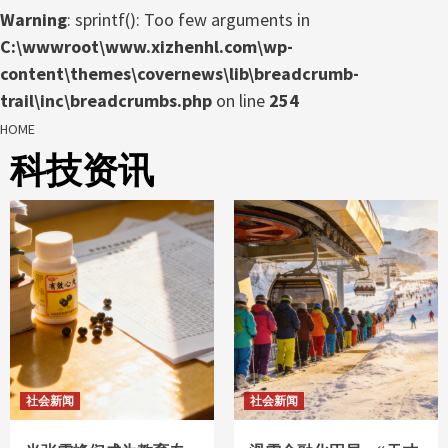
Warning
: sprintf(): Too few arguments in
C:\wwwroot\www.xizhenhl.com\wp-
content\themes\covernews\lib\breadcrumb-
trail\inc\breadcrumbs.php
on line
254
HOME
科技资讯
社会新闻
社会新闻