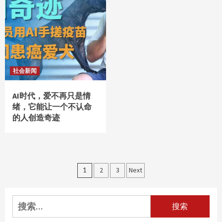
社会新闻
AI时代，爱不再只是情
绪，它能让一个不认命
的人创造奇迹
文
1
2
3
Next
章
分
搜
索：
页