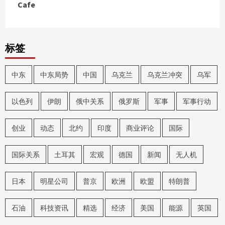
Cafe
标签
中东
中东局势
中国
乌克兰
乌克兰冲突
乌军
以色列
伊朗
俄中关系
俄罗斯
军事
军事行动
创业
动态
北约
印度
商业评论
国际
国际关系
土耳其
宏观
德国
新闻
无人机
日本
明星公司
普京
欧洲
欧盟
特朗普
石油
科技资讯
精选
经济
美国
能源
英国