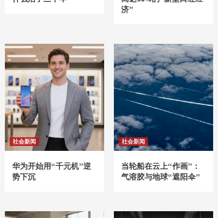
济”
社会新闻
社会新闻
华为开始用“千元机”逆
当轮船在云上“作画”：
势下沉
气溶胶与地球“遮阳伞”