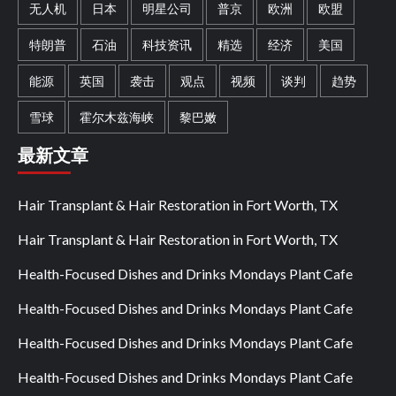
无人机
日本
明星公司
普京
欧洲
欧盟
特朗普
石油
科技资讯
精选
经济
美国
能源
英国
袭击
观点
视频
谈判
趋势
雪球
霍尔木兹海峡
黎巴嫩
最新文章
Hair Transplant & Hair Restoration in Fort Worth, TX
Hair Transplant & Hair Restoration in Fort Worth, TX
Health-Focused Dishes and Drinks Mondays Plant Cafe
Health-Focused Dishes and Drinks Mondays Plant Cafe
Health-Focused Dishes and Drinks Mondays Plant Cafe
Health-Focused Dishes and Drinks Mondays Plant Cafe