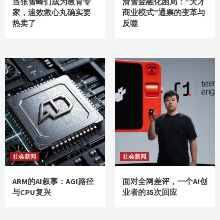
当张雪峰们成为教育专
滑雪金融化困局：“天才
家，速效救心丸确实要
商业模式”通票的变革与
热卖了
反噬
社会新闻
社会新闻
ARM的AI叙事：AGI路径
面对全网差评，一个AI创
与CPU复兴
业者的35次回应