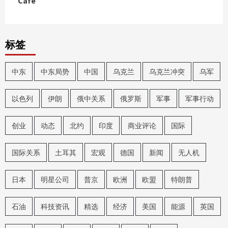
Cafe
标签
中东
中东局势
中国
乌克兰
乌克兰冲突
乌军
以色列
伊朗
俄中关系
俄罗斯
军事
军事行动
创业
动态
北约
印度
商业评论
国际
国际关系
土耳其
宏观
德国
新闻
无人机
日本
明星公司
普京
欧洲
欧盟
特朗普
石油
科技资讯
精选
经济
美国
能源
英国