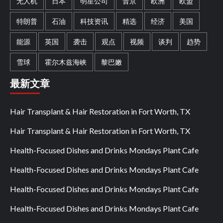
无人机
日本
明星公司
普京
欧洲
欧盟
特朗普
石油
科技资讯
精选
经济
美国
能源
英国
袭击
观点
视频
谈判
趋势
雪球
霍尔木兹海峡
黎巴嫩
最新文章
Hair Transplant & Hair Restoration in Fort Worth, TX
Hair Transplant & Hair Restoration in Fort Worth, TX
Health-Focused Dishes and Drinks Mondays Plant Cafe
Health-Focused Dishes and Drinks Mondays Plant Cafe
Health-Focused Dishes and Drinks Mondays Plant Cafe
Health-Focused Dishes and Drinks Mondays Plant Cafe