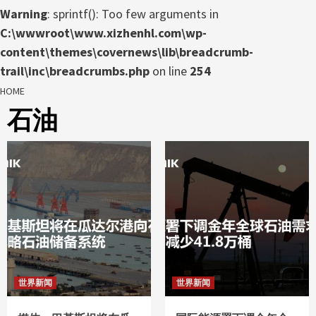
Warning
: sprintf(): Too few arguments in
C:\wwwroot\www.xizhenhl.com\wp-
content\themes\covernews\lib\breadcrumb-
trail\inc\breadcrumbs.php
on line
254
HOME
石油
世界新闻
世界新闻