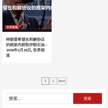
世界新闻
特朗普希望在和解协议
的框架内获取伊朗石油 –
2026年3月26日, 世界报
道
文
1
2
Next
章
分
搜
索：
页