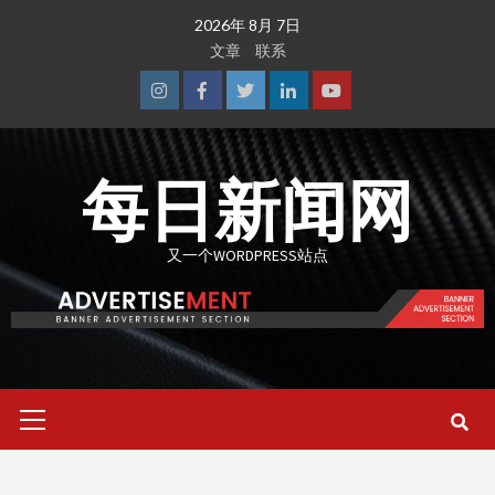
Skip
2026年 8月 7日
to
文章
联系
content
Instagram
Facebook
Twitter
Linkedin
Youtube
每日新闻网
又一个WORDPRESS站点
Primary
Menu