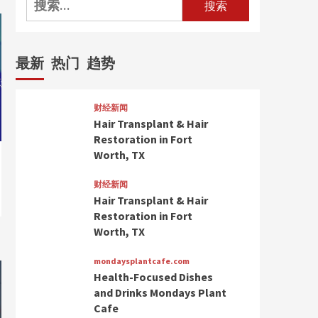
索：
最新
热门
趋势
财经新闻
Hair Transplant & Hair
Restoration in Fort
Worth, TX
财经新闻
Hair Transplant & Hair
Restoration in Fort
Worth, TX
mondaysplantcafe.com
Health-Focused Dishes
and Drinks Mondays Plant
Cafe