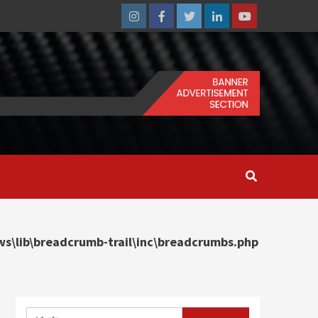
Instagram
Facebook
Twitter
Linkedin
Youtube
\lib\breadcrumb-trail\inc\breadcrumbs.php
搜