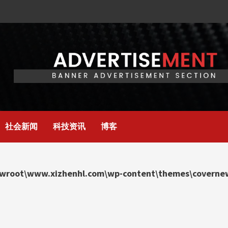
社会新闻
科技资讯
博客
wroot\www.xizhenhl.com\wp-content\themes\covernews