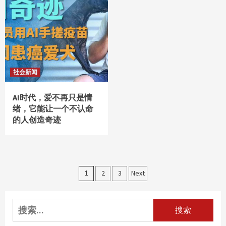
社会新闻
AI时代，爱不再只是情
绪，它能让一个不认命
的人创造奇迹
文
1
2
3
Next
章
分
搜
索：
页