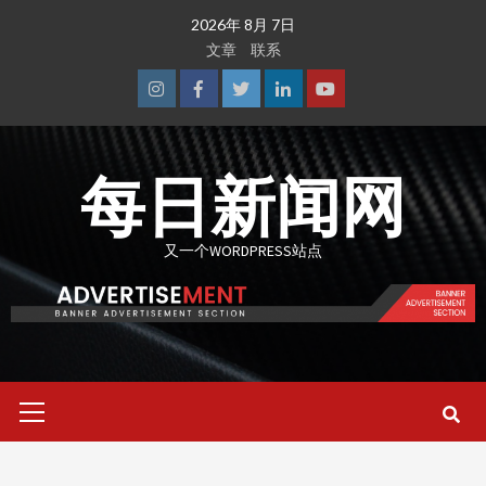
Skip
2026年 8月 7日
to
文章
联系
content
Instagram
Facebook
Twitter
Linkedin
Youtube
每日新闻网
又一个WORDPRESS站点
Primary
Menu