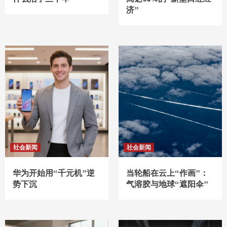
济”
社会新闻
社会新闻
华为开始用“千元机”逆
当轮船在云上“作画”：
势下沉
气溶胶与地球“遮阳伞”