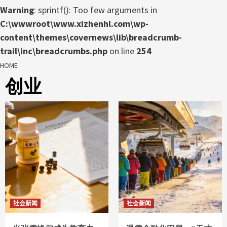
Warning
: sprintf(): Too few arguments in
C:\wwwroot\www.xizhenhl.com\wp-
content\themes\covernews\lib\breadcrumb-
trail\inc\breadcrumbs.php
on line
254
HOME
创业
社会新闻
社会新闻