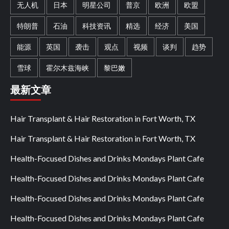
无人机
日本
明星公司
普京
欧洲
欧盟
特朗普
石油
科技资讯
精选
经济
美国
能源
英国
袭击
观点
视频
谈判
趋势
雪球
霍尔木兹海峡
黎巴嫩
最新文章
Hair Transplant & Hair Restoration in Fort Worth, TX
Hair Transplant & Hair Restoration in Fort Worth, TX
Health-Focused Dishes and Drinks Mondays Plant Cafe
Health-Focused Dishes and Drinks Mondays Plant Cafe
Health-Focused Dishes and Drinks Mondays Plant Cafe
Health-Focused Dishes and Drinks Mondays Plant Cafe