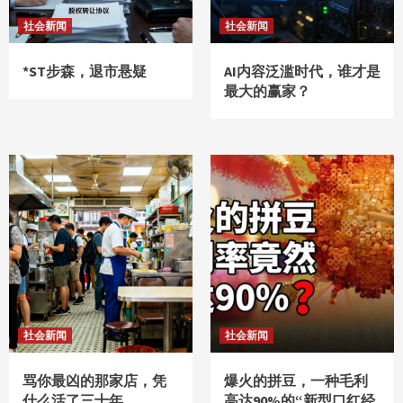
社会新闻
社会新闻
*ST步森，退市悬疑
AI内容泛滥时代，谁才是
最大的赢家？
社会新闻
社会新闻
骂你最凶的那家店，凭
爆火的拼豆，一种毛利
什么活了三十年
高达90%的“新型口红经