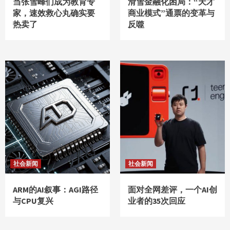
当张雪峰们成为教育专
滑雪金融化困局：“天才
家，速效救心丸确实要
商业模式”通票的变革与
热卖了
反噬
社会新闻
社会新闻
ARM的AI叙事：AGI路径
面对全网差评，一个AI创
与CPU复兴
业者的35次回应