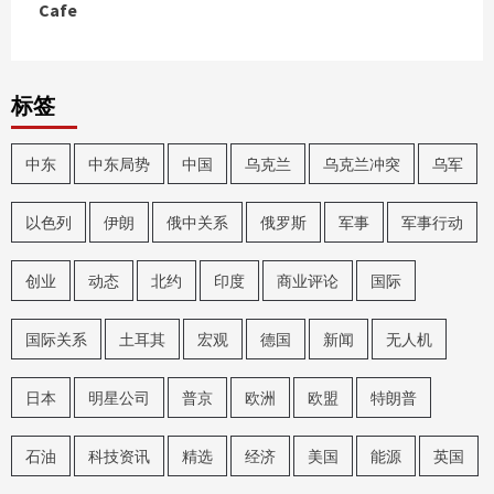
Cafe
标签
中东
中东局势
中国
乌克兰
乌克兰冲突
乌军
以色列
伊朗
俄中关系
俄罗斯
军事
军事行动
创业
动态
北约
印度
商业评论
国际
国际关系
土耳其
宏观
德国
新闻
无人机
日本
明星公司
普京
欧洲
欧盟
特朗普
石油
科技资讯
精选
经济
美国
能源
英国