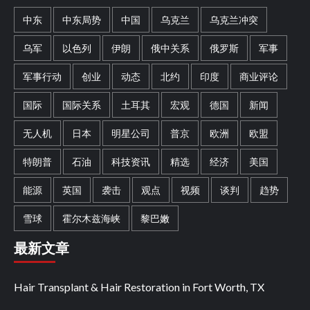
中东
中东局势
中国
乌克兰
乌克兰冲突
乌军
以色列
伊朗
俄中关系
俄罗斯
军事
军事行动
创业
动态
北约
印度
商业评论
国际
国际关系
土耳其
宏观
德国
新闻
无人机
日本
明星公司
普京
欧洲
欧盟
特朗普
石油
科技资讯
精选
经济
美国
能源
英国
袭击
观点
视频
谈判
趋势
雪球
霍尔木兹海峡
黎巴嫩
最新文章
Hair Transplant & Hair Restoration in Fort Worth, TX