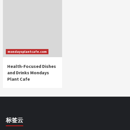
mondaysplantcafe.com
Health-Focused Dishes
and Drinks Mondays
Plant Cafe
标签云