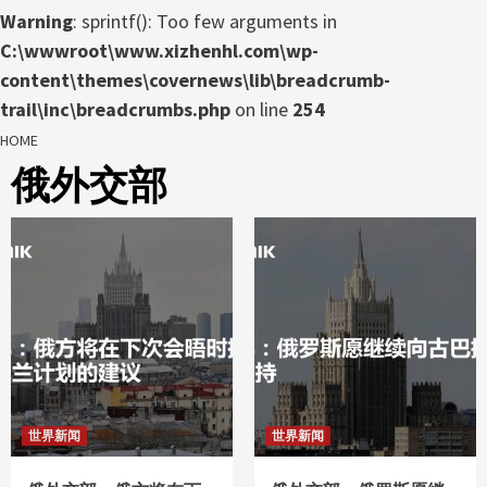
Warning
: sprintf(): Too few arguments in
C:\wwwroot\www.xizhenhl.com\wp-
content\themes\covernews\lib\breadcrumb-
trail\inc\breadcrumbs.php
on line
254
HOME
俄外交部
世界新闻
世界新闻