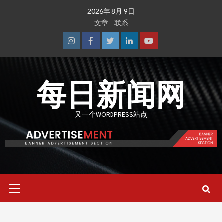
Skip
2026年 8月 9日
to
文章
联系
content
Instagram
Facebook
Twitter
Linkedin
Youtube
每日新闻网
又一个WORDPRESS站点
Primary
Menu