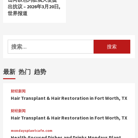
出抗议 – 2026年3月20日,
世界报道
搜
索：
最新
热门
趋势
财经新闻
Hair Transplant & Hair Restoration in Fort Worth, TX
财经新闻
Hair Transplant & Hair Restoration in Fort Worth, TX
mondaysplantcafe.com
Health-Focused Dishes and Drinks Mondays Plant