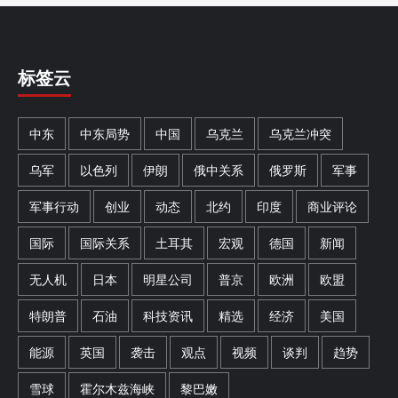
标签云
中东
中东局势
中国
乌克兰
乌克兰冲突
乌军
以色列
伊朗
俄中关系
俄罗斯
军事
军事行动
创业
动态
北约
印度
商业评论
国际
国际关系
土耳其
宏观
德国
新闻
无人机
日本
明星公司
普京
欧洲
欧盟
特朗普
石油
科技资讯
精选
经济
美国
能源
英国
袭击
观点
视频
谈判
趋势
雪球
霍尔木兹海峡
黎巴嫩