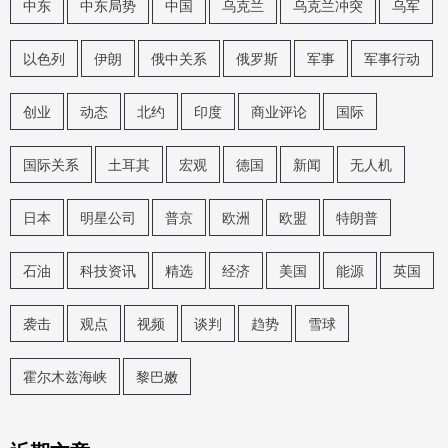
中东
中东局势
中国
乌克兰
乌克兰冲突
乌军
以色列
伊朗
俄中关系
俄罗斯
军事
军事行动
创业
动态
北约
印度
商业评论
国际
国际关系
土耳其
宏观
德国
新闻
无人机
日本
明星公司
普京
欧洲
欧盟
特朗普
石油
科技资讯
精选
经济
美国
能源
英国
袭击
观点
视频
谈判
趋势
雪球
霍尔木兹海峡
黎巴嫩