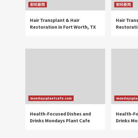
财经新闻
财经新闻
Hair Transplant & Hair
Hair Tran
Restoration in Fort Worth, TX
Restorati
mondaysplantcafe.com
mondayspla
Health-Focused Dishes and
Health-Fo
Drinks Mondays Plant Cafe
Drinks Mo