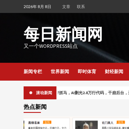
Skip
2026年 8月 8日
文章
联系
to
content
每日新闻网
又一个WORDPRESS站点
新闻专栏
世界新闻
即时体育
财经新闻
”们抢麻了
滚动新闻
好抓马，AI删光2.8万行代码，干崩后台，还编
热点新闻