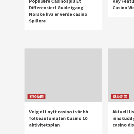
Populære Casinospill Et
Key Featu
Differensiert Guide igang
Casino We
Norske hva er verde casino
Spillere
财经新闻
财经新闻
Velg ett nytt casino i vår bh
Aktuell li
folkeautomaten Casino 10
innskudd 
aktivitetsplan
casino di