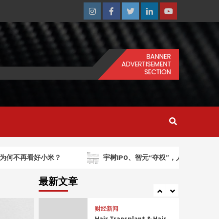
Hair Transplant & Hair
Restoration in Fort
Instagram
Facebook
Twitter
Linkedin
Youtube
Worth, TX
2
mondaysplantcafe.com
Health-Focused Dishes
and Drinks Mondays
Plant Cafe
3
mondaysplantcafe.com
Health-Focused Dishes
and Drinks Mondays
Plant Cafe
4
mondaysplantcafe.com
再看好小米？
宇树IPO、智元“夺权”，人形机器人“双雄”
Health-Focused Dishes
and Drinks Mondays
最新文章
Plant Cafe
5
财经新闻
Hair Transplant & Hair