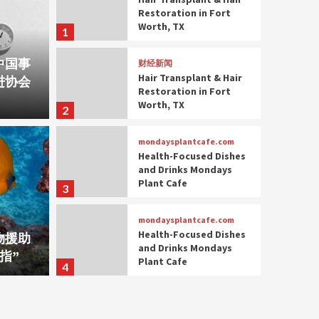
Restoration in Fort
Worth, TX
1
中国事
财经新闻
Hair Transplant & Hair
进协会
Restoration in Fort
Worth, TX
2
mondaysplantcafe.com
Health-Focused Dishes
and Drinks Mondays
Plant Cafe
3
大师在线一
mondaysplantcafe.com
对一预测，点击进入
大师
Health-Focused Dishes
物援助
and Drinks Mondays
指”
Plant Cafe
4
mondaysplantcafe.com
Health-Focused Dishes