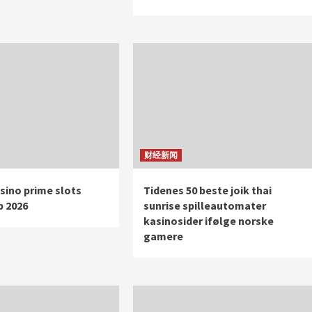
财经新闻
sino prime slots
Tidenes 50 beste joik thai
p 2026
sunrise spilleautomater
kasinosider ifølge norske
gamere