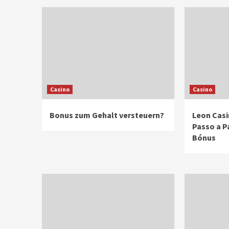
Casino
Casino
Bonus zum Gehalt versteuern?
Leon Casi
Passo a P
Bónus