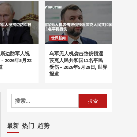
and Drinks Mondays
Plant Cafe
5
财经新闻
Hair Transplant & Hair
Restoration in Fort
世界新闻
Worth, TX
1
罗斯边防军人祝
乌军无人机袭击致俄顿涅
财经新闻
 2026年5月28
茨克人民共和国11名平民
Hair Transplant & Hair
道
受伤 – 2026年5月28日, 世界
Restoration in Fort
报道
Worth, TX
2
mondaysplantcafe.com
搜
Health-Focused Dishes
and Drinks Mondays
索：
Plant Cafe
3
最新
热门
趋势
mondaysplantcafe.com
Health-Focused Dishes