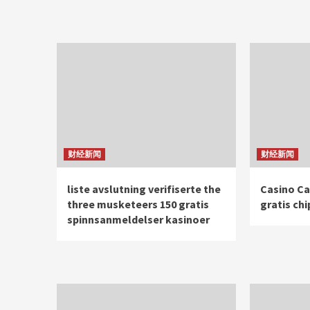
财经新闻
财经新闻
liste avslutning verifiserte the
Casino Ca
three musketeers 150 gratis
gratis chi
spinnsanmeldelser kasinoer