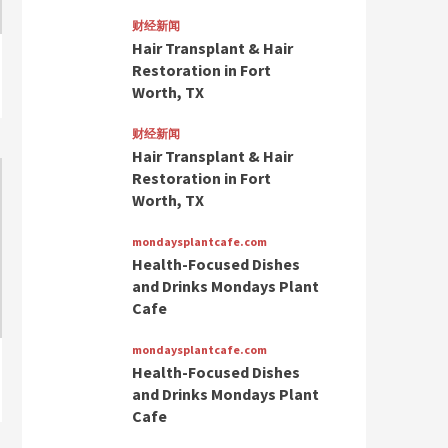
and Drinks Mondays
Plant Cafe
财经新闻
4
Hair Transplant & Hair
Restoration in Fort
mondaysplantcafe.com
Worth, TX
Health-Focused Dishes
and Drinks Mondays
Plant Cafe
财经新闻
5
Hair Transplant & Hair
Restoration in Fort
Worth, TX
mondaysplantcafe.com
Health-Focused Dishes
and Drinks Mondays Plant
Cafe
mondaysplantcafe.com
Health-Focused Dishes
and Drinks Mondays Plant
Cafe