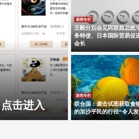
新闻专栏
王毅分别会见阿联酋总统
务特使、日本国际贸易促
会长
大师在线一对一预测，点击进入
新闻专栏
，点击进入
大师在线一
联合国：袭击试图获取食
的加沙平民的行径“令人发