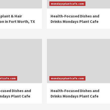
mondaysplantcafe.com
splant & Hair
Health-Focused Dishes and
on in Fort Worth, TX
Drinks Mondays Plant Cafe
ntcafe.com
mondaysplantcafe.com
cused Dishes and
Health-Focused Dishes and
ndays Plant Cafe
Drinks Mondays Plant Cafe