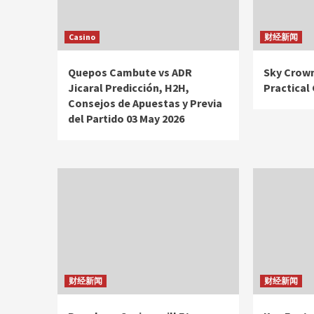
Casino
财经新闻
Quepos Cambute vs ADR
Sky Crown
Jicaral Predicción, H2H,
Practical
Consejos de Apuestas y Previa
del Partido 03 May 2026
财经新闻
财经新闻