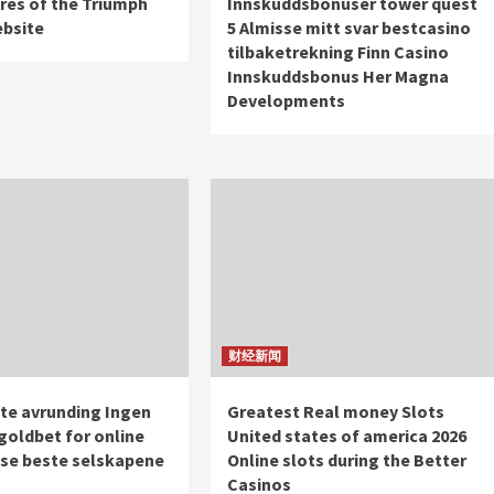
res of the Triumph
Innskuddsbonuser tower quest
bsite
5 Almisse mitt svar bestcasino
tilbaketrekning Finn Casino
Innskuddsbonus Her Magna
Developments
财经新闻
ste avrunding Ingen
Greatest Real money Slots
goldbet for online
United states of america 2026
sse beste selskapene
Online slots during the Better
Casinos