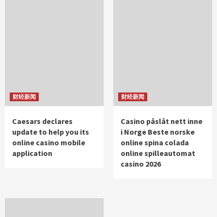
财经新闻
财经新闻
Caesars declares
Casino påslåt nett inne
update to help you its
i Norge Beste norske
online casino mobile
online spina colada
application
online spilleautomat
casino 2026