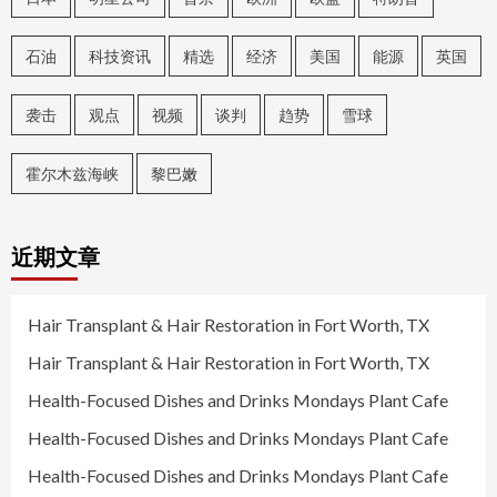
石油
科技资讯
精选
经济
美国
能源
英国
袭击
观点
视频
谈判
趋势
雪球
霍尔木兹海峡
黎巴嫩
近期文章
Hair Transplant & Hair Restoration in Fort Worth, TX
Hair Transplant & Hair Restoration in Fort Worth, TX
Health-Focused Dishes and Drinks Mondays Plant Cafe
Health-Focused Dishes and Drinks Mondays Plant Cafe
Health-Focused Dishes and Drinks Mondays Plant Cafe