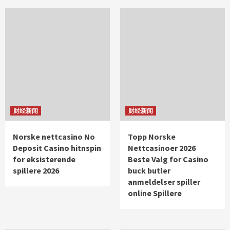
财经新闻
财经新闻
Norske nettcasino No
Topp Norske
Deposit Casino hitnspin
Nettcasinoer 2026
for eksisterende
Beste Valg for Casino
spillere 2026
buck butler
anmeldelser spiller
online Spillere