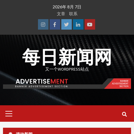
Skip
2026年 8月 7日
to
文章
联系
content
Instagram
Facebook
Twitter
Linkedin
Youtube
每日新闻网
又一个WORDPRESS站点
Primary
Menu