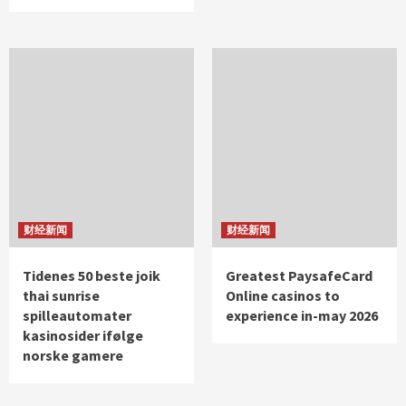
财经新闻
财经新闻
Tidenes 50 beste joik
Greatest PaysafeCard
thai sunrise
Online casinos to
spilleautomater
experience in-may 2026
kasinosider ifølge
norske gamere