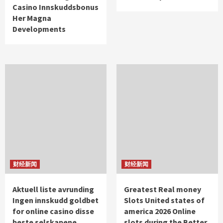
Casino Innskuddsbonus
Her Magna
Developments
财经新闻
财经新闻
Aktuell liste avrunding
Greatest Real money
Ingen innskudd goldbet
Slots United states of
for online casino disse
america 2026 Online
beste selskapene
slots during the Better