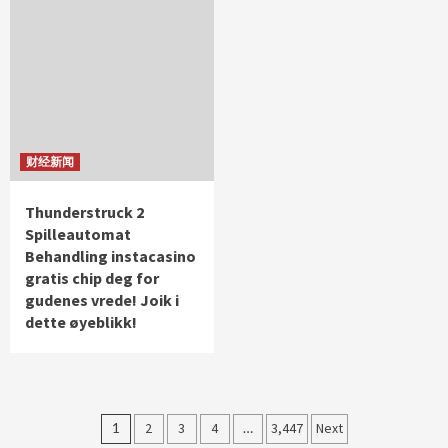
财经新闻
Thunderstruck 2
Spilleautomat
Behandling instacasino
gratis chip deg for
gudenes vrede! Joik i
dette øyeblikk!
文
1
2
3
4
…
3,447
Next