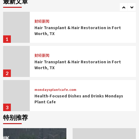
最新文章
5
财经新闻
Hair Transplant & Hair Restoration in Fort
Worth, TX
1
财经新闻
Hair Transplant & Hair Restoration in Fort
Worth, TX
2
mondaysplantcafe.com
Health-Focused Dishes and Drinks Mondays
Plant Cafe
3
特别推荐
mondaysplantcafe.com
Health-Focused Dishes and Drinks Mondays
Plant Cafe