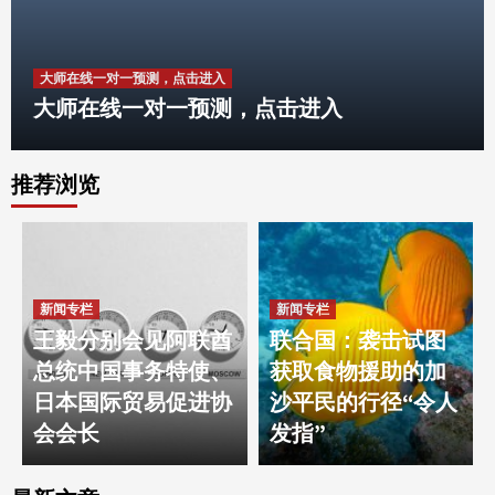
大师在线一对一预测，点击进入
大师在线一对一预测，点击进入
推荐浏览
mondaysplantcafe.com
Health-Focused Dishes and Drinks Mondays
Plant Cafe
3
新闻专栏
新闻专栏
mondaysplantcafe.com
王毅分别会见阿联酋
联合国：袭击试图
Health-Focused Dishes and Drinks Mondays
总统中国事务特使、
获取食物援助的加
Plant Cafe
4
日本国际贸易促进协
沙平民的行径“令人
会会长
发指”
mondaysplantcafe.com
Health-Focused Dishes and Drinks Mondays
Plant Cafe