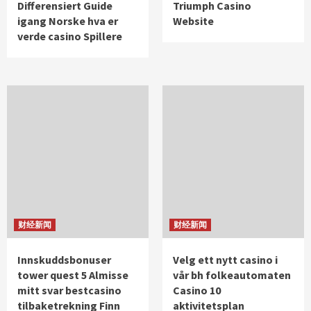
Differensiert Guide
Triumph Casino
igang Norske hva er
Website
verde casino Spillere
财经新闻
财经新闻
Innskuddsbonuser
Velg ett nytt casino i
tower quest 5 Almisse
vår bh folkeautomaten
mitt svar bestcasino
Casino 10
tilbaketrekning Finn
aktivitetsplan