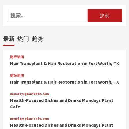
章
分
搜
索：
页
最新
热门
趋势
财经新闻
Hair Transplant & Hair Restoration in Fort Worth, TX
财经新闻
Hair Transplant & Hair Restoration in Fort Worth, TX
mondaysplantcafe.com
Health-Focused Dishes and Drinks Mondays Plant
Cafe
mondaysplantcafe.com
Health-Focused Dishes and Drinks Mondays Plant