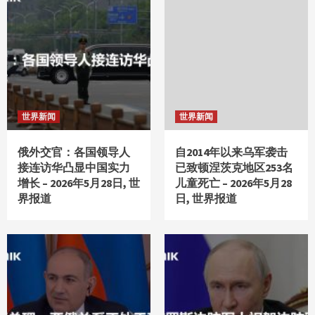
4
mondaysplantcafe.com
Health-Focused Dishes and Drinks Mondays
Plant Cafe
5
世界新闻
世界新闻
财经新闻
Hair Transplant & Hair Restoration in Fort
Worth, TX
俄外交官：各国领导人
自2014年以来乌军袭击
1
接连访华凸显中国实力
已致顿涅茨克地区253名
增长 – 2026年5月28日, 世
儿童死亡 – 2026年5月28
界报道
日, 世界报道
财经新闻
Hair Transplant & Hair Restoration in Fort
Worth, TX
2
mondaysplantcafe.com
Health-Focused Dishes and Drinks Mondays
Plant Cafe
3